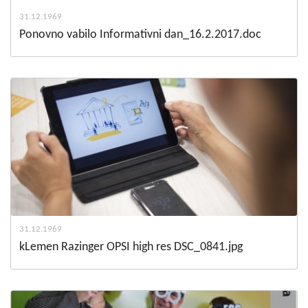
31.12.1969
Ponovno vabilo Informativni dan_16.2.2017.doc
31.12.1969
kLemen Razinger OPSI high res DSC_0841.jpg