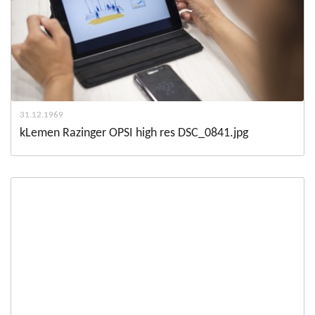
31.12.1969
kLemen Razinger OPSI high res DSC_0841.jpg