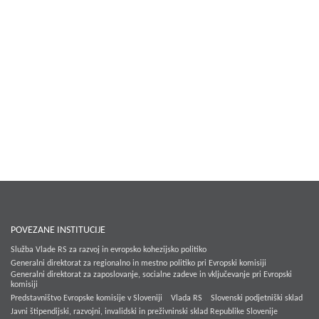
POVEZANE INSTITUCIJE
Služba Vlade RS za razvoj in evropsko kohezijsko politiko
Generalni direktorat za regionalno in mestno politiko pri Evropski komisiji
Generalni direktorat za zaposlovanje, socialne zadeve in vključevanje pri Evropski
komisiji
Predstavništvo Evropske komisije v Sloveniji
Vlada RS
Slovenski podjetniški sklad
Javni štipendijski, razvojni, invalidski in preživninski sklad Republike Slovenije