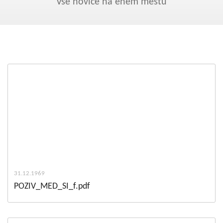
Kohezija do 2020
Vse novice na enem mestu
Po 2020
Seznam projektov
Blog
31.12.1969
POZIV_MED_SI_f.pdf