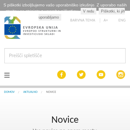
S piškotki izboljšujemo vašo uporabniško izkušnjo. Z uporabo naših
storitev se strinjate z uporabo piškotkov.
V redu
Piškotki, ki jih
Kaj so piškotki?
uporabljamo
BARVNA TEMA
A+
ENG
Aktualno
DOMOV
AKTUALNO
NOVICE
Razpisi
Novice
Interreg Slovenija