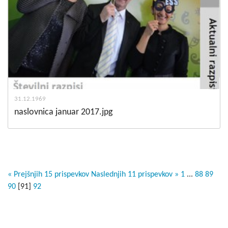
31.12.1969
naslovnica januar 2017.jpg
« Prejšnjih 15 prispevkov
Naslednjih 11 prispevkov »
1
...
88
89
90
[
91
]
92