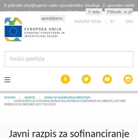
S piškotki izboljšujemo vašo uporabniško izkušnjo. Z uporabo naših
storitev se strinjate z uporabo piškotkov.
V redu
Piškotki, ki jih
Kaj so piškotki?
uporabljamo
BARVNA TEMA
A+
ENG
Aktualno
DOMOV
RAZPISI
KOMU SO NAMENJENA SREDSTVA?
JAVNI RAZPIS ZA SOFINANCIRANJE DALJINSKEGA OGREVANJA NA OBNOVLJIVE VIRE
ENERGIJE ZA OBDOBJE 2017 DO 2020
Razpisi
Interreg Slovenija
Javni razpis za sofinanciranje