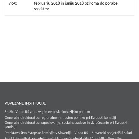
vlog:
februarju 2018 in juniju 2018 oziroma do porabe
sredstev.
POVEZANE INSTITUCIJE
Služba Vlade RS za razvoj in evropsko kohezijsko politiko
Generalni direktorat za regionalno in mestno politiko pri Evropski komisiji
Generalni direktorat za zaposlovanje, socialne zadeve in vključevanje pri Evropski
komisiji
Predstavništvo Evropske komisije v Sloveniji
Vlada RS
Slovenski podjetniški sklad
Javni štipendijski, razvojni, invalidski in preživninski sklad Republike Slovenije