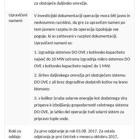
za obstoječe daljinsko omrežje.
Upravičeni
V investicijski dokumentaciji operacije mora biti jasno in
nameni:
nedvoumno razvidno, da gre za upravičen namen po
tem javnem razpisu in da operacija izpolnjuje vse
pogoje, ki so zahtevani v razpisni dokumentaciji.
Upravičeni nameni so:
1. izgradnja sistemov DO OVE s kotlovsko kapaciteto
največ do 10 MW oziroma izgradnja mikro sistemov DO
OVE s kotlovsko kapaciteto največ do 1 MW;
2. širitev daljinskega omrežja pri obstoječem sistemu
DO OVE z ali brez dograditve dodatnih kotlov na lesno
biomaso;
3. v kolikor izraba solarne energije kot dodatnega vira
prispeva k izboljšanju gospodarnosti celotnega sistema
DO OVE, je lahko del operacije tudi solarni sistem za
pripravo tople vode.
Roki za
Za prvo odpiranje je rok 03.08. 2017. Za ostala
oddajo
odpiranja je prvi četrtek v mesecu oktobru 2017,