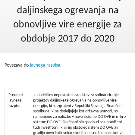
Kohezija do 2020
daljinskega ogrevanja na
Po 2020
obnovljive vire energije za
Seznam projektov
obdobje 2017 do 2020
Blog
Povezava do
javnega razpisa
.
Predmet
Je dodelitev nepovratnih sredstev za sofinanciranje
javnega
projektov daljinskega ogrevanja na obnovljive vire
razpisa:
energije, ki so zgrajeni v Republiki Sloveniji. Finančne
spodbude, ki se dodeljujejo kot državne pomoči, so
namenjene za naložbe v nove sisteme DO OVE in mikro
sisteme DO OVE. Do finančnih spodbud so upravičeni
tudi investitorji, ki širijo obstoječ sistem DO OVE ali
gradijo novo kotlovnico s kotli na lesno biomaso kot vir