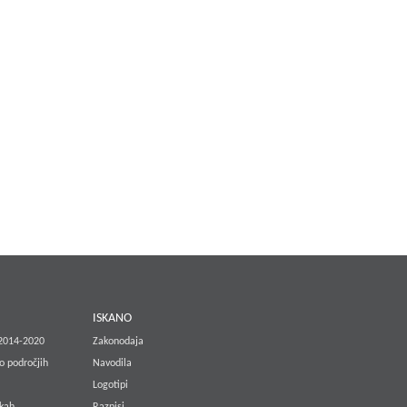
E
ISKANO
 2014-2020
Zakonodaja
o področjih
Navodila
Logotipi
lkah
Razpisi