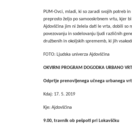
PUM-Ovci, mladi, ki so zaradi svojih potreb in 
preprosto željo po samooskrbnem vrtu, kjer bi
Ajdovščina jim ni želela dati le vrta, dobili s
povezovanju in sodelovanju ljudi različnih ge
družbenih in okoljskih sprememb, ki jih vsako
FOTO: Ljudska univerza Ajdovščina
OKVIRNI PROGRAM DOGODKA URBANO VRT
Odprtje prenovljenega učnega urbanega vr
Kdaj: 17. 5. 2019
Kje: Ajdovščina
9.00, travnik ob pešpoti pri Lokavščku