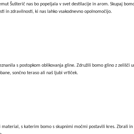
emut Šušterič nas bo popeljala v svet destilacije in arom. Skupaj bomo
osti in zdravilnosti, ki nas lahko vsakodnevno opolnomočijo.
eznanila s postopkom oblikovanja gline. Združili bomo glino z zelišči ur
bane, sončno teraso ali naš ljubi vrtiček.
material, s katerim bomo s skupnimi močmi postavili kres. Zbrali in