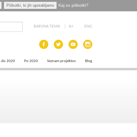
Kaj so piškotki?
Piškotki, ki jih uporabljamo
BARVNA TEMA
A+
ENG
a do 2020
Po 2020
Seznam projektov
Blog
 dokumenti
Priprava programskih dokumentov
a področja
Načrt za okrevanje in odpornost
t
aja
a
e