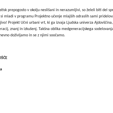
Dogodki
Dobre z
stisk prepogosto v okolju neslišani in nerazumljivi, so želeli biti del 
 si mladi v programu Projektno učenje mlajših odraslih sami pridelov
EU projekt, moj projekt
Kohezij
o njivo! Projekt Učni urbani vrt, ki ga izvaja Ljudska univerza Ajdovš
Fotogalerija in videi
neracij, znanj in izkušenj. Takšna oblika medgeneracijskega sodelovan
dnevno doživljamo in se z njimi soočamo.
COVID19
Road Trip po Sloveniji
IŠČE
Ekošola
ta