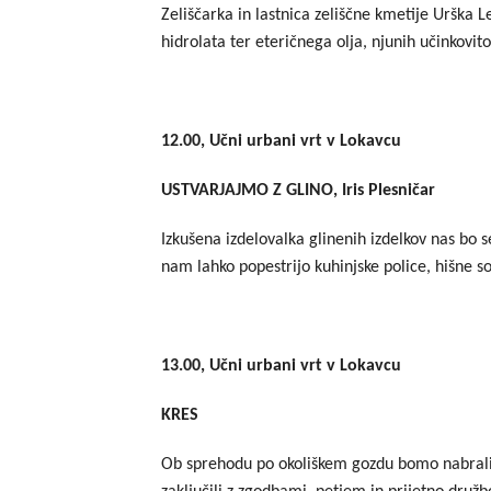
Zeliščarka in lastnica zeliščne kmetije Urška L
hidrolata ter eteričnega olja, njunih učinkovit
12.00, Učni urbani vrt v Lokavcu
USTVARJAJMO Z GLINO, Iris Plesničar
Izkušena izdelovalka glinenih izdelkov nas bo s
nam lahko popestrijo kuhinjske police, hišne so
13.00, Učni urbani vrt v Lokavcu
KRES
Ob sprehodu po okoliškem gozdu bomo nabrali 