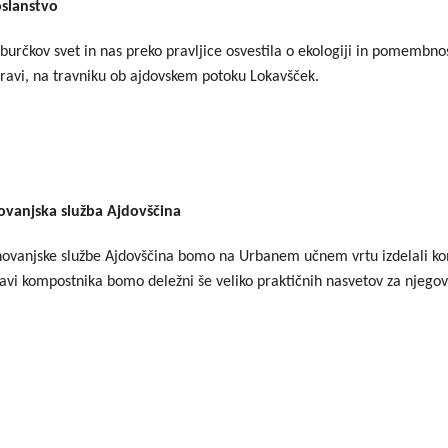
oslanstvo
zburčkov svet in nas preko pravljice osvestila o ekologiji in pomembnos
ravi, na travniku ob ajdovskem potoku Lokavšček.
anjska služba Ajdovščina
ovanjske službe Ajdovščina bomo na Urbanem učnem vrtu izdelali kom
i kompostnika bomo deležni še veliko praktičnih nasvetov za njegovo