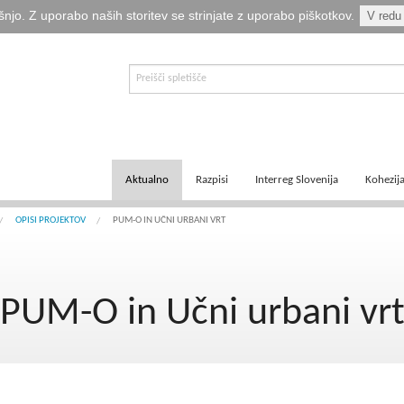
šnjo. Z uporabo naših storitev se strinjate z uporabo piškotkov.
V redu
Aktualno
Razpisi
Interreg Slovenija
Kohezij
E-informator Vizija kohezija
Aktualni razpisi
Čezmejno sodelovanje
Ključni
OPISI PROJEKTOV
PUM-O IN UČNI URBANI VRT
Novice
Pretekli razpisi
Transnacionalno sodelovanje
Tematsk
PUM-O in Učni urbani vr
Logotipi
Napovedani razpisi
Medregionalno sodelovanje
Zakonod
Publikacije
Komu so namenjena sredstva?
Predpisi ETS
Navodil
Svetovalka EMA
Izvajanj