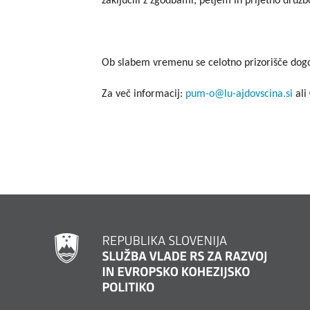
zaključili z zgodbami, petjem in prijetno družb
Ob slabem vremenu se celotno prizorišče dogod
Za več informacij:
pum-o@lu-ajdovscina.si
ali