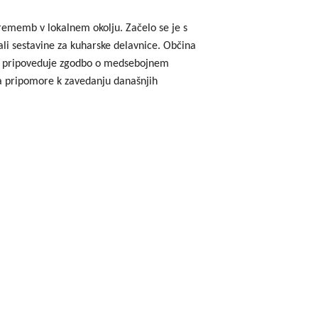
godbe iz obdobja 2014-2020
sprememb v lokalnem okolju. Začelo se je s
ali sestavine za kuharske delavnice. Občina
a do 2013
čina, pripoveduje zgodbo o medsebojnem
ja pripomore k zavedanju današnjih