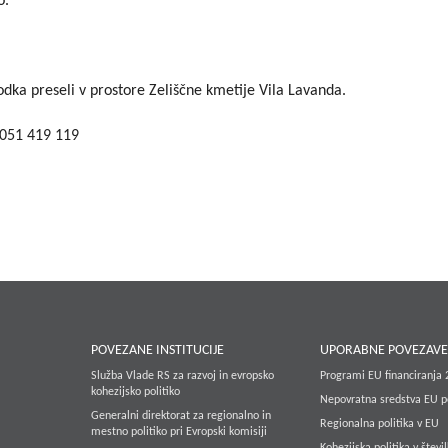
o.
ka preseli v prostore Zeliščne kmetije Vila Lavanda.
 051 419 119
POVEZANE INSTITUCIJE
UPORABNE POVEZAV
Služba Vlade RS za razvoj in evropsko
Programi EU financiranja
kohezijsko politiko
Nepovratna sredstva EU p
Generalni direktorat za regionalno in
Regionalna politika v EU
mestno politiko pri Evropski komisiji
Kohezijska politika v števi