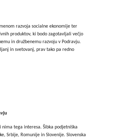
godbe iz obdobja 2014-2020
a do 2013
 namenom razvoja socialne ekonomije ter
ivnih produktov, ki bodo zagotavljali večjo
arskemu in družbenemu razvoju v Podravju.
anj in svetovanj, prav tako pa redno
avju
 nima tega interesa. Šibka podjetniška
ške, Srbije, Romunije in Slovenije. Slovenska