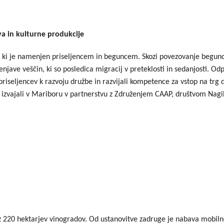
a in kulturne produkcije
, ki je namenjen priseljencem in beguncem. Skozi povezovanje begunce
jave veščin, ki so posledica migracij v preteklosti in sedanjosti. Odp
 priseljencev k razvoju družbe in razvijali kompetence za vstop na trg 
 izvajali v Mariboru v partnerstvu z Združenjem CAAP, društvom Nagi
 220 hektarjev vinogradov. Od ustanovitve zadruge je nabava mobilne p