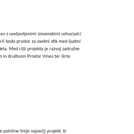
v z uveljavljenimi slovenskimi ustvarjalci
rli bodo prostor za osebni stik med ljudmi
dela. Med cilji projekta je razvoj zadružne
b in društvom Prostor Vmes ter širšo
olnilne linije največji projekt, ki