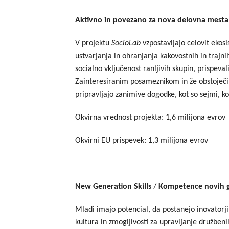
Aktivno in povezano za nova delovna mesta 
V projektu
SocioLab
vzpostavljajo celovit ekos
ustvarjanja in ohranjanja kakovostnih in trajni
socialno vključenost ranljivih skupin, prispev
Zainteresiranim posameznikom in že obstoječim
pripravljajo zanimive dogodke, kot so sejmi, k
Okvirna vrednost projekta: 1,6 milijona evrov
Okvirni EU prispevek: 1,3 milijona evrov
New Generation Skills
/
Kompetence novih ge
Mladi imajo potencial, da postanejo inovatorj
kultura in zmogljivosti za upravljanje družbenih