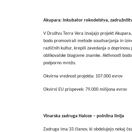
Akupara: inkubator rokodelstva, zadružništv
V Društvu Terra Vera izvajajo projekt Akupara
bodo promovirali metode soustvarjanja in izmen
različnih kultur, krepili zavedanja o doprinosu
oblikovalske blagovne znamke. Aktivnosti bodo
podporno mrežo.
Okvirna vrednost projekta: 107.000 evrov
Okvirni EU prispevek: 79.000 milijona evrov
Vinarska zadruga Haloze – polnilna linija
Zadruga ima 33 članov, ki obdelujejo nekaj čez