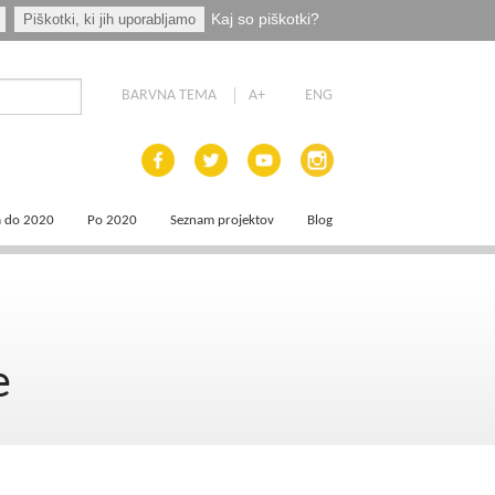
Kaj so piškotki?
Piškotki, ki jih uporabljamo
BARVNA TEMA
A+
ENG
a do 2020
Po 2020
Seznam projektov
Blog
 dokumenti
Priprava programskih dokumentov
a področja
Načrt za okrevanje in odpornost
e
aja
a
e