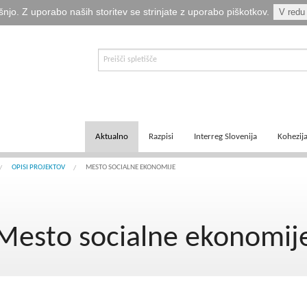
šnjo. Z uporabo naših storitev se strinjate z uporabo piškotkov.
V redu
Aktualno
Razpisi
Interreg Slovenija
Kohezij
E-informator Vizija kohezija
Aktualni razpisi
Čezmejno sodelovanje
Ključni
OPISI PROJEKTOV
MESTO SOCIALNE EKONOMIJE
Novice
Pretekli razpisi
Transnacionalno sodelovanje
Tematsk
Mesto socialne ekonomij
Logotipi
Napovedani razpisi
Medregionalno sodelovanje
Zakonod
Publikacije
Komu so namenjena sredstva?
Predpisi ETS
Navodil
Svetovalka EMA
Izvajanj