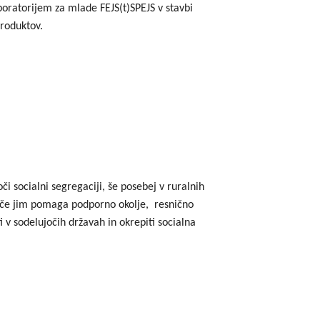
ratorijem za mlade FEJS(t)SPEJS v stavbi
produktov.
 socialni segregaciji, še posebej v ruralnih
a, če jim pomaga podporno okolje, resnično
 v sodelujočih državah in okrepiti socialna