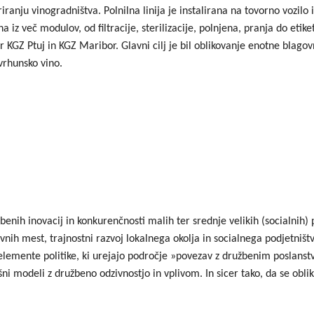
nju vinogradništva. Polnilna linija je instalirana na tovorno vozilo 
iz več modulov, od filtracije, sterilizacije, polnjena, pranja do etiket
 KGZ Ptuj in KGZ Maribor. Glavni cilj je bil oblikovanje enotne blago
vrhunsko vino.
žbenih inovacij in konkurenčnosti malih ter srednje velikih (socialnih)
nih mest, trajnostni razvoj lokalnega okolja in socialnega podjetništva.
e elemente politike, ki urejajo področje »povezav z družbenim poslanst
ni modeli z družbeno odzivnostjo in vplivom. In sicer tako, da se obl