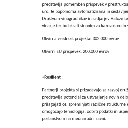
predstavlja pomemben prispevek v prestrukturira
uro. Je popolnoma avtomatizirana in sestavljena 
Društvom vinogradnikov in sadjarjev Haloze ter
vinarje ter bo hkrati sinonim za kakovostno in 
Okvirna vrednost projekta: 302.000 evrov
Okvirni EU prispevek: 200.000 evrov
+Resilient
Partnerji projekta si prizadevajo za razvoj dru
predstavlja potencial za ustvarjanje novih delov
prilagajati oz. spreminjati različne strukturn
omogočajo tehnologija, odprti podatki in uspeš
poslanstvom na mednarodni ravni.