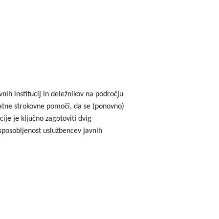
nih institucij in deležnikov na področju
datne strokovne pomoči, da se (ponovno)
ije je ključno zagotoviti dvig
 usposobljenost uslužbencev javnih