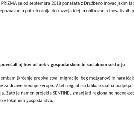
 PRIZMA se od septembra 2018 ponašata z Družbeno inovacijskim labo
poznavanju potreb okolja do razvoja idej in oblikovanja inovativnih 
bi povečali njihov učinek v gospodarskem in socialnem sektorju
mbam (krčenje prebivalstva, migracije, beg možganov) in naraščajoči
ziv za države Srednje Evrope. V teh regijah so lahko socialna podjetj
anja. Zato je namen projekta SENTINEL zmanjšati regionalne neenakosti
go v lokalnem gospodarstvu.