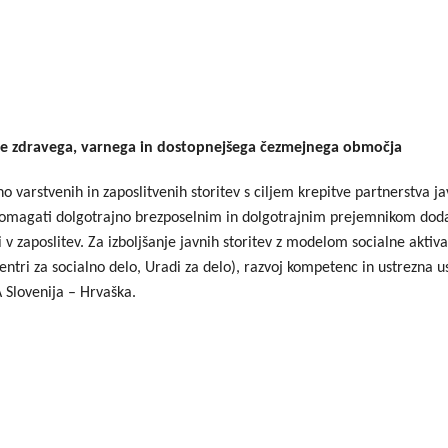
anje zdravega, varnega in dostopnejšega čezmejnega območja
varstvenih in zaposlitvenih storitev s ciljem krepitve partnerstva jav
 je pomagati dolgotrajno brezposelnim in dolgotrajnim prejemnikom do
 v zaposlitev. Za izboljšanje javnih storitev z modelom socialne aktivac
 (Centri za socialno delo, Uradi za delo), razvoj kompetenc in ustrezna
-A Slovenija – Hrvaška.