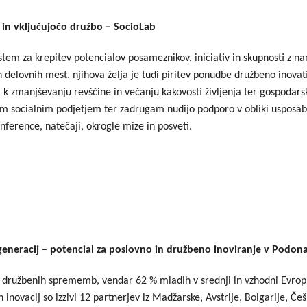
Dogodki
Dobre z
in vključujočo družbo – SocioLab
EU projekt, moj projekt
Kohezij
istem za krepitev potencialov posameznikov, iniciativ in skupnosti z
h delovnih mest. njihova želja je tudi piritev ponudbe družbeno inovat
Fotogalerija in videi
ali k zmanjševanju revščine in večanju kakovosti življenja ter gospod
COVID19
 socialnim podjetjem ter zadrugam nudijo podporo v obliki usposablj
onference, natečaji, okrogle mize in posveti.
Road Trip po Sloveniji
Ekošola
neracij – potencial za poslovno in družbeno inoviranje v Podon
i družbenih sprememb, vendar 62 % mladih v srednji in vzhodni Evropi
 inovacij so izzivi 12 partnerjev iz Madžarske, Avstrije, Bolgarije, Če