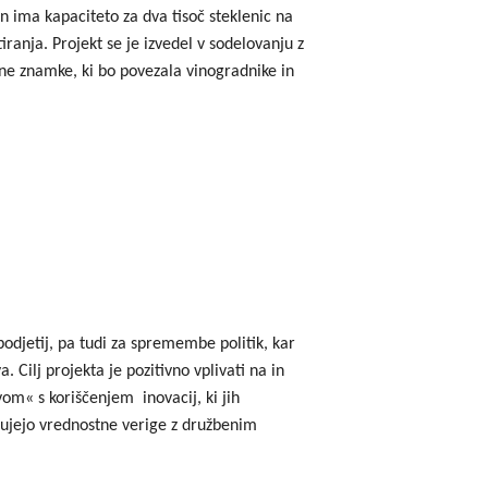
in ima kapaciteto za dva tisoč steklenic na
iranja. Projekt se je izvedel v sodelovanju z
vne znamke, ki bo povezala vinogradnike in
 podjetij, pa tudi za spremembe politik, kar
 Cilj projekta je pozitivno vplivati na in
vom« s koriščenjem inovacij, ki jih
ikujejo vrednostne verige z družbenim