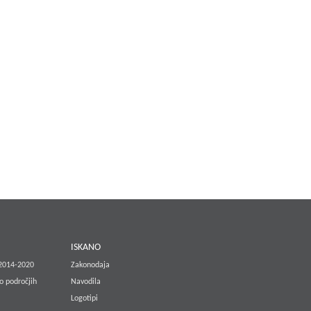
E
ISKANO
 2014-2020
Zakonodaja
o področjih
Navodila
Logotipi