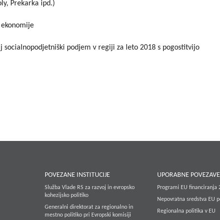
ly, Prekarka ipd.)
 ekonomije
 socialnopodjetniški podjem v regiji za leto 2018 s pogostitvijo
POVEZANE INSTITUCIJE
UPORABNE POVEZAV
Služba Vlade RS za razvoj in evropsko
Programi EU financiranja
kohezijsko politiko
Nepovratna sredstva EU p
Generalni direktorat za regionalno in
Regionalna politika v EU
mestno politiko pri Evropski komisiji