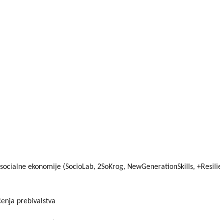
 socialne ekonomije (SocioLab, 2SoKrog, NewGenerationSkills, +Resil
enja prebivalstva