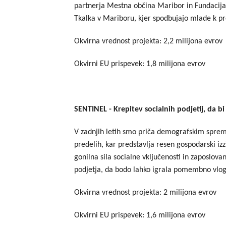
partnerja Mestna občina Maribor in Fundacija
Tkalka v Mariboru, kjer spodbujajo mlade k pre
Okvirna vrednost projekta: 2,2 milijona evrov
Okvirni EU prispevek: 1,8 milijona evrov
SENTINEL -
Krepitev socialnih podjetij, da 
V zadnjih letih smo priča demografskim spreme
predelih, kar predstavlja resen gospodarski iz
gonilna sila socialne vključenosti in zaposlov
podjetja, da bodo lahko igrala pomembno vlo
Okvirna vrednost projekta: 2 milijona evrov
Okvirni EU prispevek: 1,6 milijona evrov