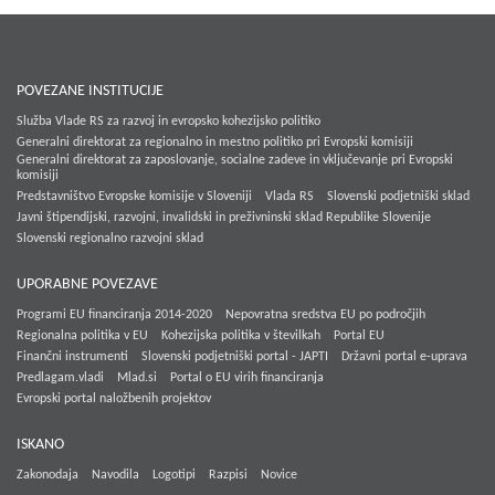
POVEZANE INSTITUCIJE
Služba Vlade RS za razvoj in evropsko kohezijsko politiko
Generalni direktorat za regionalno in mestno politiko pri Evropski komisiji
Generalni direktorat za zaposlovanje, socialne zadeve in vključevanje pri Evropski
komisiji
Predstavništvo Evropske komisije v Sloveniji
Vlada RS
Slovenski podjetniški sklad
Javni štipendijski, razvojni, invalidski in preživninski sklad Republike Slovenije
Slovenski regionalno razvojni sklad
UPORABNE POVEZAVE
Programi EU financiranja 2014-2020
Nepovratna sredstva EU po področjih
Regionalna politika v EU
Kohezijska politika v številkah
Portal EU
Finančni instrumenti
Slovenski podjetniški portal - JAPTI
Državni portal e-uprava
Predlagam.vladi
Mlad.si
Portal o EU virih financiranja
Evropski portal naložbenih projektov
ISKANO
Zakonodaja
Navodila
Logotipi
Razpisi
Novice