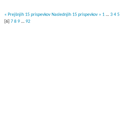
« Prejšnjih 15 prispevkov
Naslednjih 15 prispevkov »
1
...
3
4
5
[
6
]
7
8
9
...
92