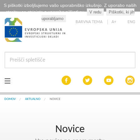
S piškotki izboljšujemo vašo uporabniško izkušnjo. Z uporabo naših
storitev se strinjate z uporabo piškotkov.
V redu
Piškotki, ki jih
Kaj so piškotki?
uporabljamo
BARVNA TEMA
A+
ENG
Aktualno
DOMOV
AKTUALNO
NOVICE
Razpisi
Novice
Interreg Slovenija