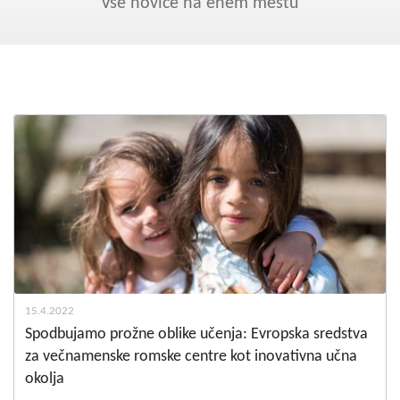
Kohezija do 2020
Vse novice na enem mestu
Po 2020
Seznam projektov
Blog
15.4.2022
Spodbujamo prožne oblike učenja: Evropska sredstva
za večnamenske romske centre kot inovativna učna
okolja