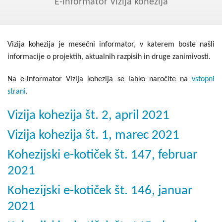
Kohezija do 2020
E-informator Vizija kohezija
Po 2020
Seznam projektov
Vizija kohezija je mesečni informator, v katerem boste našli
informacije o projektih, aktualnih razpisih in druge zanimivosti.
Blog
Na e-informator Vizija kohezija se lahko naročite na
vstopni
strani
.
Vizija kohezija št. 2, april 2021
Vizija kohezija št. 1, marec 2021
Kohezijski e-kotiček št. 147, februar
2021
Kohezijski e-kotiček št. 146, januar
2021