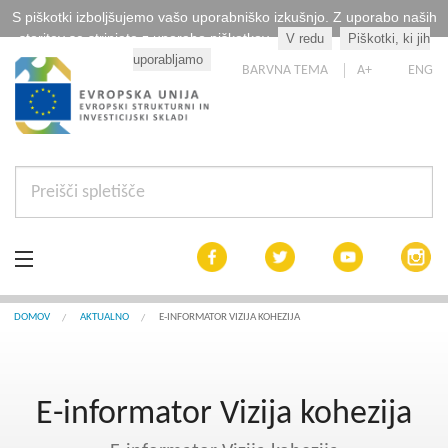
S piškotki izboljšujemo vašo uporabniško izkušnjo. Z uporabo naših
storitev se strinjate z uporabo piškotkov.
V redu
Piškotki, ki jih
Kaj so piškotki?
uporabljamo
BARVNA TEMA
A+
ENG
Aktualno
DOMOV
AKTUALNO
E-INFORMATOR VIZIJA KOHEZIJA
Razpisi
E-informator Vizija kohezija
Interreg Slovenija