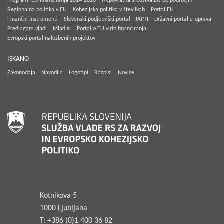
Programi EU financiranja 2014-2020
Nepovratna sredstva EU po področjih
Regionalna politika v EU
Kohezijska politika v številkah
Portal EU
Finančni instrumenti
Slovenski podjetniški portal - JAPTI
Državni portal e-uprava
Predlagam.vladi
Mlad.si
Portal o EU virih financiranja
Evropski portal naložbenih projektov
ISKANO
Zakonodaja
Navodila
Logotipi
Razpisi
Novice
Kotnikova 5
1000 Ljubljana
T: +386 (0)1 400 36 82