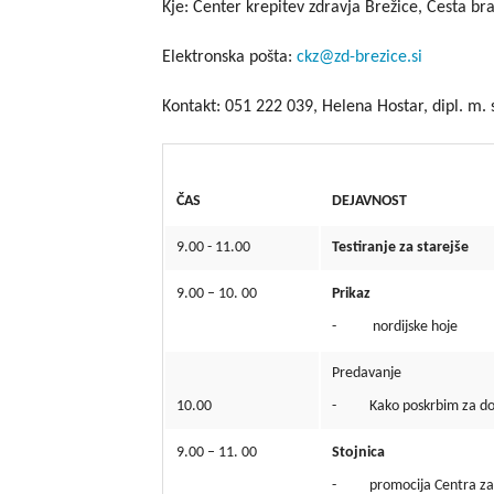
Kje: Center krepitev zdravja Brežice, Cesta br
Elektronska pošta:
ckz@zd-brezice.si
Kontakt: 051 222 039, Helena Hostar, dipl. m. s
ČAS
DEJAVNOST
9.00 - 11.00
Testiranje za starejše
9.00 – 10. 00
Prikaz
- nordijske hoje
Predavanje
10.00
- Kako poskrbim za dob
9.00 – 11. 00
Stojnica
- promocija Centra za k