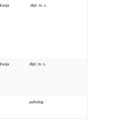
dravja
dipl. m. s.
dravja
dipl. m. s.
psiholog