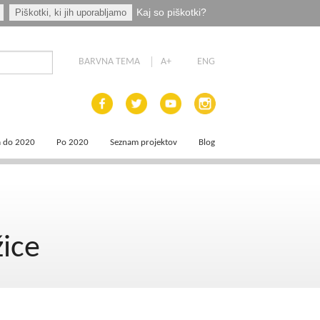
Kaj so piškotki?
Piškotki, ki jih uporabljamo
BARVNA TEMA
A+
ENG
a do 2020
Po 2020
Seznam projektov
Blog
 dokumenti
Priprava programskih dokumentov
a področja
Načrt za okrevanje in odpornost
žice
aja
a
e