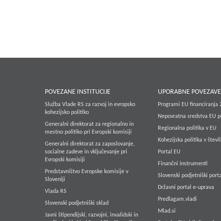
POVEZANE INSTITUCIJE
UPORABNE POVEZAV
Služba Vlade RS za razvoj in evropsko
Programi EU financiranja
kohezijsko politiko
Nepovratna sredstva EU p
Generalni direktorat za regionalno in
Regionalna politika v EU
mestno politiko pri Evropski komisiji
Kohezijska politika v števi
Generalni direktorat za zaposlovanje,
socialne zadeve in vključevanje pri
Portal EU
Evropski komisiji
Finančni instrumenti
Predstavništvo Evropske komisije v
Slovenski podjetniški porta
Sloveniji
Državni portal e-uprava
Vlada RS
Predlagam.vladi
Slovenski podjetniški sklad
Mlad.si
Javni štipendijski, razvojni, invalidski in