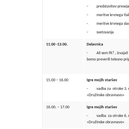
- predstavitev preseja
- meritve krvnega tla
- meritve krvnega slad
- svetovanja
11.00 -13.00.
Delavnica
- Ali sem fit? , izvajali
bomo preverili telesno pr
15.00 – 16.00
Igre mojih staršev
- vadba za otroke 3. razr
»Družinske obravnavo«
16.00. – 17.00
Igre mojih staršev
- vadba za otroke 6. razr
»Družinske obravnavo«