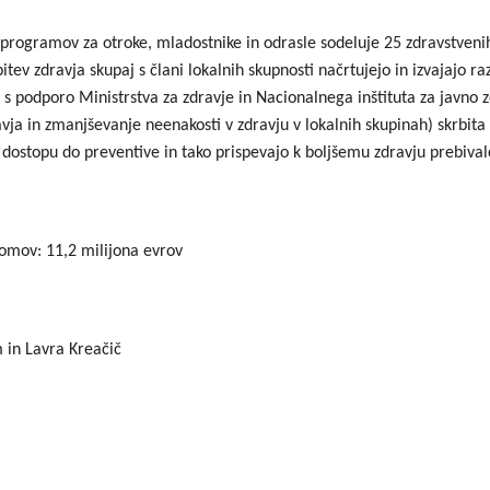
Dogodki
Dobre z
programov za otroke, mladostnike in odrasle sodeluje 25 zdravstvenih 
tev zdravja skupaj s člani lokalnih skupnosti načrtujejo in izvajajo raz
EU projekt, moj projekt
Kohezij
i s podporo Ministrstva za zdravje in Nacionalnega inštituta za javno
Fotogalerija in videi
vja in zmanjševanje neenakosti v zdravju v lokalnih skupinah) skrbita
dostopu do preventive in tako prispevajo k boljšemu zdravju prebival
COVID19
Road Trip po Sloveniji
omov: 11,2 milijona evrov
Ekošola
in Lavra Kreačič