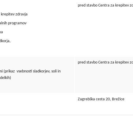
pred stavbo Centra za krepitev z
repitev zdravja
lnih programov
ka
korja,
pred stavbo Centra za krepitev z
(prikaz vsebnosti sladkorjev, soli in
delkih)
Zagrebška cesta 20, Brežice