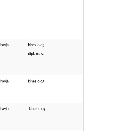
dravja
kineziolog
dipl. m. s.
dravja
kineziolog
dravja
kineziolog