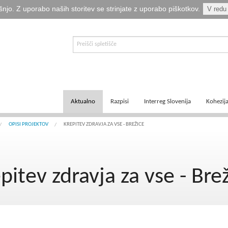
šnjo. Z uporabo naših storitev se strinjate z uporabo piškotkov.
V redu
Aktualno
Razpisi
Interreg Slovenija
Kohezij
E-informator Vizija kohezija
Aktualni razpisi
Čezmejno sodelovanje
Ključni
OPISI PROJEKTOV
KREPITEV ZDRAVJA ZA VSE - BREŽICE
Novice
Pretekli razpisi
Transnacionalno sodelovanje
Tematsk
pitev zdravja za vse - Bre
Logotipi
Napovedani razpisi
Medregionalno sodelovanje
Zakonod
Publikacije
Komu so namenjena sredstva?
Predpisi ETS
Navodil
Svetovalka EMA
Izvajanj