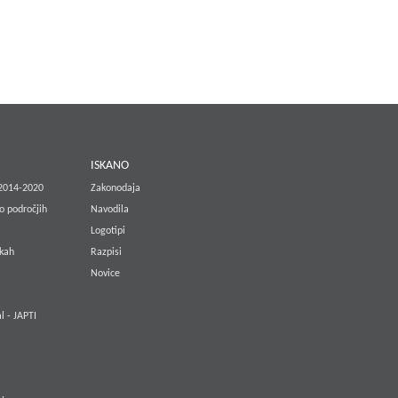
E
ISKANO
 2014-2020
Zakonodaja
o področjih
Navodila
Logotipi
lkah
Razpisi
Novice
l - JAPTI