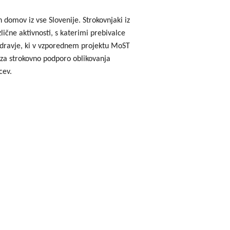
godbe iz obdobja 2014-2020
domov iz vse Slovenije. Strokovnjaki iz
lične aktivnosti, s katerimi prebivalce
a do 2013
 zdravje, ki v vzporednem projektu MoST
 za strokovno podporo oblikovanja
cev.