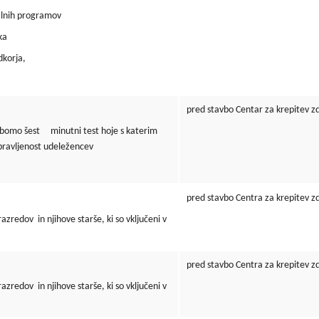
lnih programov
ka
korja,
pred stavbo Centar za krepitev z
 bomo šest minutni test hoje s katerim
ipravljenost udeležencev
pred stavbo Centra za krepitev z
edov in njihove starše, ki so vključeni v
pred stavbo Centra za krepitev z
edov in njihove starše, ki so vključeni v