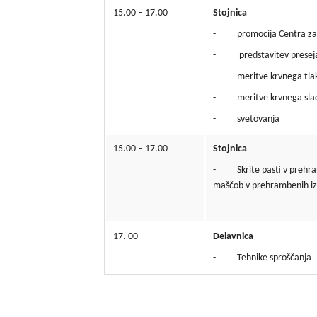
15.00 – 17.00
Stojnica
- promocija Centra za k
- predstavitev preseja
- meritve krvnega tla
- meritve krvnega slad
- svetovanja
15.00 – 17.00
Stojnica
- Skrite pasti v prehrani 
maščob v prehrambenih iz
17. 00
Delavnica
- Tehnike sproščanja