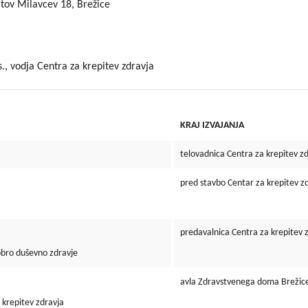
atov Milavcev 18, Brežice
., vodja Centra za krepitev zdravja
KRAJ IZVAJANJA
telovadnica Centra za krepitev z
pred stavbo Centar za krepitev z
predavalnica Centra za krepitev 
ro duševno zdravje
avla Zdravstvenega doma Brežic
repitev zdravja