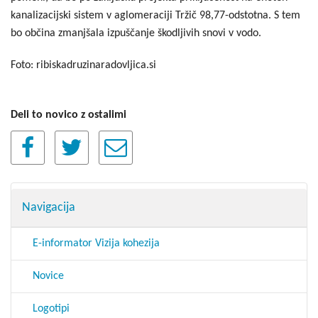
kanalizacijski sistem v aglomeraciji Tržič 98,77-odstotna. S tem
bo občina zmanjšala izpuščanje škodljivih snovi v vodo.
Foto: ribiskadruzinaradovljica.si
Deli to novico z ostalimi
Navigacija
E-informator Vizija kohezija
Novice
Logotipi