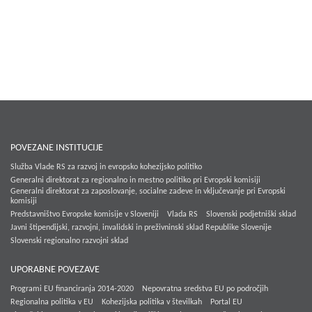
POVEZANE INSTITUCIJE
Služba Vlade RS za razvoj in evropsko kohezijsko politiko
Generalni direktorat za regionalno in mestno politiko pri Evropski komisiji
Generalni direktorat za zaposlovanje, socialne zadeve in vključevanje pri Evropski
komisiji
Predstavništvo Evropske komisije v Sloveniji
Vlada RS
Slovenski podjetniški sklad
Javni štipendijski, razvojni, invalidski in preživninski sklad Republike Slovenije
Slovenski regionalno razvojni sklad
UPORABNE POVEZAVE
Programi EU financiranja 2014-2020
Nepovratna sredstva EU po področjih
Regionalna politika v EU
Kohezijska politika v številkah
Portal EU