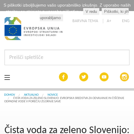
S piškotki izboljšujemo vašo uporabniško izkušnjo. Z uporabo naših
storitev se strinjate z uporabo piškotkov.
V redu
Piškotki, ki jih
Kaj so piškotki?
uporabljamo
BARVNA TEMA
A+
ENG
Aktualno
DOMOV
AKTUALNO
NOVICE
ČISTA VODA ZA ZELENO SLOVENIJO: EVROPSKA SREDSTVA ZA ODVAJANJE IN ČIŠČENJE
ODPADNE VODE V POREČJU ZGORNJE SAVE
Razpisi
Interreg Slovenija
Čista voda za zeleno Slovenijo: