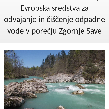
Kohezija do 2020
Evropska sredstva za
Po 2020
odvajanje in čiščenje odpadne
Seznam projektov
vode v porečju Zgornje Save
Blog