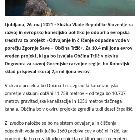
Ljubljana, 26. maj 2021 - Služba Vlade Republike Slovenije za
razvoj in evropsko kohezijsko politiko je odobrila evropska
sredstva za projekt »
Odvajanje in čiščenje odpadne vode v
porečju Zgornje Save – Občina Tržič«
. Za 10,4 milijona evrov
vreden projekt, ki ga bo izvajala Občina Tržič v okviru
Dogovora za razvoj Gorenjske razvojne regije,
bo Kohezijski
sklad prispeval skoraj 2,5 milijona evrov.
V okviru projekta bo Občina Tržič zgradila kanalizacijsko
omrežje v skupni dolžini 11.758 metrov – od tega bo 10.707
metrov gravitacijske kanalizacije in 1051 metrov tlačnega
kanala. Občina bo v okviru projekta zgradila tudi deset črpališč.
Z izvedbo naložbe se bo na sistem odvajanja in čiščenja
odpadnih voda priključilo 1560 prebivalcev v občini Tržič, kar
pomeni, da bo po zaključku projekta priključenost na enoten