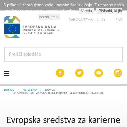
S piškotki izboljšujemo vašo uporabniško izkušnjo. Z uporabo naših
storitev se strinjate z uporabo piškotkov.
V redu
Piškotki, ki jih
Kaj so piškotki?
uporabljamo
BARVNA TEMA
A+
ENG
Aktualno
DOMOV
AKTUALNO
NOVICE
EVROPSKA SREDSTVA ZA KARIERNE PERSPEKTIVE NA PODROČJU KULTURE
Razpisi
Interreg Slovenija
Evropska sredstva za karierne