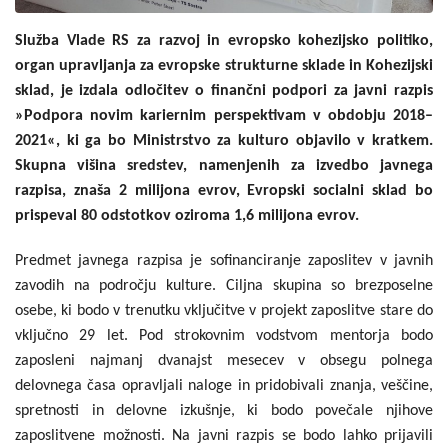
Služba Vlade RS za razvoj in evropsko kohezijsko politiko,
organ upravljanja za evropske strukturne sklade in Kohezijski
sklad, je izdala odločitev o finančni podpori za javni razpis
»Podpora novim kariernim perspektivam v obdobju 2018–
2021«, ki ga bo Ministrstvo za kulturo objavilo v kratkem.
Skupna višina sredstev, namenjenih za izvedbo javnega
razpisa, znaša 2 milijona evrov, Evropski socialni sklad bo
prispeval 80 odstotkov oziroma 1,6 milijona evrov.
Predmet javnega razpisa je sofinanciranje zaposlitev v javnih
zavodih na področju kulture. Ciljna skupina so brezposelne
osebe, ki bodo v trenutku vključitve v projekt zaposlitve stare do
vključno 29 let. Pod strokovnim vodstvom mentorja bodo
zaposleni najmanj dvanajst mesecev v obsegu polnega
delovnega časa opravljali naloge in pridobivali znanja, veščine,
spretnosti in delovne izkušnje, ki bodo povečale njihove
zaposlitvene možnosti. Na javni razpis se bodo lahko prijavili