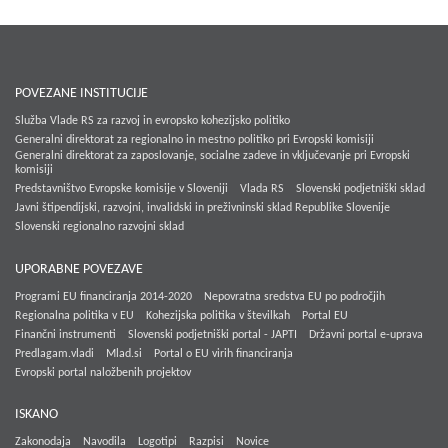
POVEZANE INSTITUCIJE
Služba Vlade RS za razvoj in evropsko kohezijsko politiko
Generalni direktorat za regionalno in mestno politiko pri Evropski komisiji
Generalni direktorat za zaposlovanje, socialne zadeve in vključevanje pri Evropski
komisiji
Predstavništvo Evropske komisije v Sloveniji
Vlada RS
Slovenski podjetniški sklad
Javni štipendijski, razvojni, invalidski in preživninski sklad Republike Slovenije
Slovenski regionalno razvojni sklad
UPORABNE POVEZAVE
Programi EU financiranja 2014-2020
Nepovratna sredstva EU po področjih
Regionalna politika v EU
Kohezijska politika v številkah
Portal EU
Finančni instrumenti
Slovenski podjetniški portal - JAPTI
Državni portal e-uprava
Predlagam.vladi
Mlad.si
Portal o EU virih financiranja
Evropski portal naložbenih projektov
ISKANO
Zakonodaja
Navodila
Logotipi
Razpisi
Novice