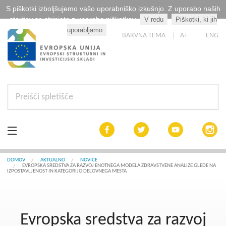
S piškotki izboljšujemo vašo uporabniško izkušnjo. Z uporabo naših
storitev se strinjate z uporabo piškotkov.
V redu
Piškotki, ki jih
Kaj so piškotki?
uporabljamo
BARVNA TEMA
A+
ENG
Aktualno
DOMOV
AKTUALNO
NOVICE
EVROPSKA SREDSTVA ZA RAZVOJ ENOTNEGA MODELA ZDRAVSTVENE ANALIZE GLEDE NA
IZPOSTAVLJENOST IN KATEGORIJO DELOVNEGA MESTA
Razpisi
Interreg Slovenija
Evropska sredstva za razvoj