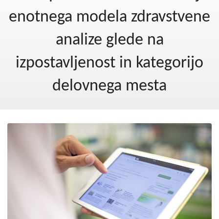
Kohezija do 2020
enotnega modela zdravstvene
Po 2020
analize glede na
Seznam projektov
izpostavljenost in kategorijo
Blog
delovnega mesta