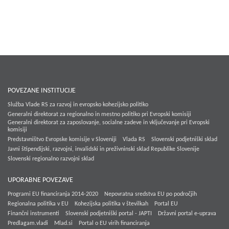
POVEZANE INSTITUCIJE
Služba Vlade RS za razvoj in evropsko kohezijsko politiko
Generalni direktorat za regionalno in mestno politiko pri Evropski komisiji
Generalni direktorat za zaposlovanje, socialne zadeve in vključevanje pri Evropski
komisiji
Predstavništvo Evropske komisije v Sloveniji
Vlada RS
Slovenski podjetniški sklad
Javni štipendijski, razvojni, invalidski in preživninski sklad Republike Slovenije
Slovenski regionalno razvojni sklad
UPORABNE POVEZAVE
Programi EU financiranja 2014-2020
Nepovratna sredstva EU po področjih
Regionalna politika v EU
Kohezijska politika v številkah
Portal EU
Finančni instrumenti
Slovenski podjetniški portal - JAPTI
Državni portal e-uprava
Predlagam.vladi
Mlad.si
Portal o EU virih financiranja