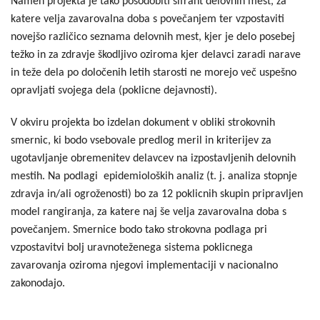
Namen projekta je tako posodobiti šifrant delovnih mest, za
katere velja zavarovalna doba s povečanjem ter vzpostaviti
novejšo različico seznama delovnih mest, kjer je delo posebej
težko in za zdravje škodljivo oziroma kjer delavci zaradi narave
in teže dela po določenih letih starosti ne morejo več uspešno
opravljati svojega dela (poklicne dejavnosti).
V okviru projekta bo izdelan dokument v obliki strokovnih
smernic, ki bodo vsebovale predlog meril in kriterijev za
ugotavljanje obremenitev delavcev na izpostavljenih delovnih
mestih. Na podlagi epidemioloških analiz (t. j. analiza stopnje
zdravja in/ali ogroženosti) bo za 12 poklicnih skupin pripravljen
model rangiranja, za katere naj še velja zavarovalna doba s
povečanjem. Smernice bodo tako strokovna podlaga pri
vzpostavitvi bolj uravnoteženega sistema poklicnega
zavarovanja oziroma njegovi implementaciji v nacionalno
zakonodajo.