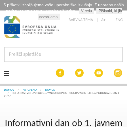
S piškotki izboljšujemo vašo uporabniško izkušnjo. Z uporabo naših
storitev se strinjate z uporabo piškotkov.
V redu
Piškotki, ki jih
Kaj so piškotki?
uporabljamo
BARVNA TEMA
A+
ENG
Aktualno
DOMOV
AKTUALNO
NOVICE
INFORMATIVNI DAN OB 1. JAVNEM RAZPISU PROGRAMA INTERREG PODONAVJE 2021-
2027
Razpisi
Interreg Slovenija
Informativni dan ob 1. javnem