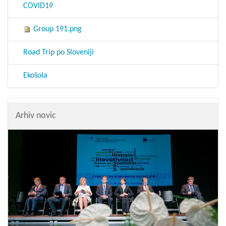
COVID19
Group 191.png
Road Trip po Sloveniji
Ekošola
Arhiv novic