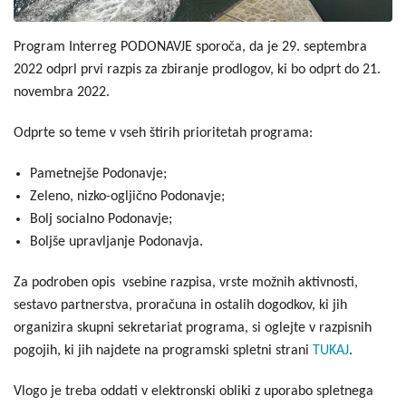
Program Interreg PODONAVJE sporoča, da je 29. septembra
2022 odprl prvi razpis za zbiranje prodlogov, ki bo odprt do 21.
novembra 2022.
Odprte so teme v vseh štirih prioritetah programa:
Pametnejše Podonavje;
Zeleno, nizko-ogljično Podonavje;
Bolj socialno Podonavje;
Boljše upravljanje Podonavja.
Za podroben opis vsebine razpisa, vrste možnih aktivnosti,
sestavo partnerstva, proračuna in ostalih dogodkov, ki jih
organizira skupni sekretariat programa, si oglejte v razpisnih
pogojih, ki jih najdete na programski spletni strani
TUKAJ
.
Vlogo je treba oddati v elektronski obliki z uporabo spletnega