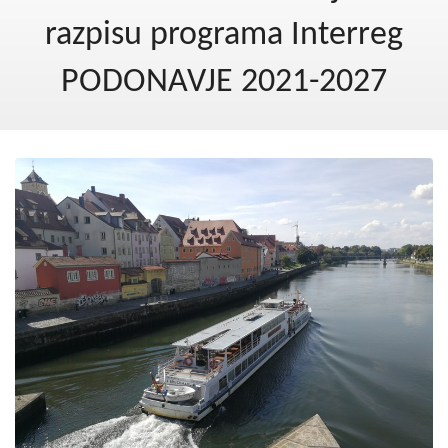
Kohezija do 2020
razpisu programa Interreg
Po 2020
PODONAVJE 2021-2027
Seznam projektov
Blog