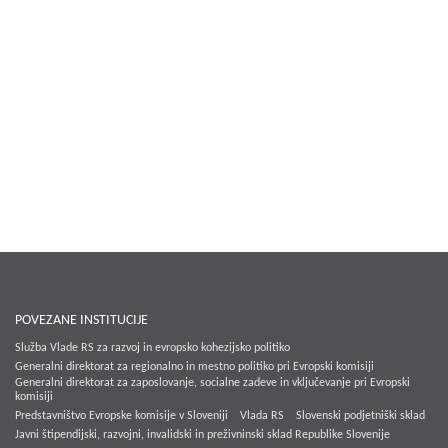
POVEZANE INSTITUCIJE
Služba Vlade RS za razvoj in evropsko kohezijsko politiko
Generalni direktorat za regionalno in mestno politiko pri Evropski komisiji
Generalni direktorat za zaposlovanje, socialne zadeve in vključevanje pri Evropski
komisiji
Predstavništvo Evropske komisije v Sloveniji
Vlada RS
Slovenski podjetniški sklad
Javni štipendijski, razvojni, invalidski in preživninski sklad Republike Slovenije