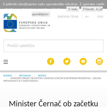
S piškotki izboljšujemo vašo uporabniško izkušnjo. Z uporabo naših
storitev se strinjate z uporabo piškotkov.
V redu
Piškotki, ki jih
Kaj so piškotki?
uporabljamo
BARVNA TEMA
A+
ENG
Aktualno
DOMOV
AKTUALNO
NOVICE
MINISTER ČERNAČ OB ZAČETKU GRADNJE SONČNE ELEKTRARNE PRAPRETNO: »ZELENA
PRIHODNOST JE V NAŠIH ROKAH«
Razpisi
Interreg Slovenija
Minister Černač ob začetku