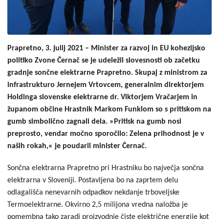
Prapretno, 3. julij 2021 – Minister za razvoj in EU kohezijsko
politiko Zvone Černač se je udeležil slovesnosti ob začetku
gradnje sončne elektrarne Prapretno. Skupaj z ministrom za
infrastrukturo Jernejem Vrtovcem, generalnim direktorjem
Holdinga slovenske elektrarne dr. Viktorjem Vračarjem in
županom občine Hrastnik Markom Funklom so s pritiskom na
gumb simbolično zagnali dela. »Pritisk na gumb nosi
preprosto, vendar močno sporočilo: Zelena prihodnost je v
naših rokah,« je poudaril minister Černač.
Sončna elektrarna Prapretno pri Hrastniku bo največja sončna
elektrarna v Sloveniji. Postavljena bo na zaprtem delu
odlagališča nenevarnih odpadkov nekdanje trboveljske
Termoelektrarne. Okvirno 2,5 milijona vredna naložba je
pomembna tako zaradi proizvodnje čiste električne energije kot