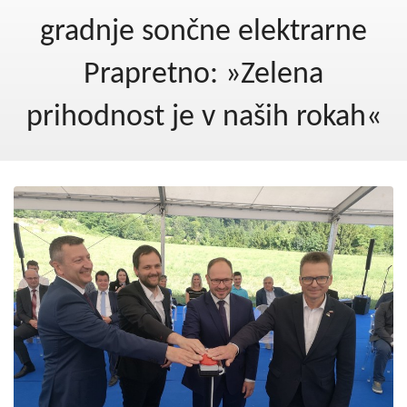
Kohezija do 2020
gradnje sončne elektrarne
Po 2020
Prapretno: »Zelena
Seznam projektov
prihodnost je v naših rokah«
Blog