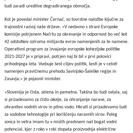
tudi zaradi ureditve degradiranega območja.
Kot je povedal minister Černač, so tovrstne naložbe ključne za
trajnostni razvoj naše države. »V nedavno s strani Evropske
komisije potrjenem Načrtu za okrevanje in odpornost bo več kot
42 odstotkov oziroma milijarda evrov namenjenih za te namene.
Operativni program za izvajanje evropske kohezijske politike
2021-2027 je v pripravi, potrjen naj bi bil v prvi polovici
prihodnjega leta. Vsebuje šest ciljev politik, šesti je v celoti
namenjen pravičnemu prehodu Savinjsko-Šaleške regije in
Zasavja,« je pojasnil minister.
»Slovenija je čista, zelena in pametna. Takšna bo tudi ostala, saj
si prizadevamo za čisto okolje, za ohranjanje narave, za
ohranitev vodnih virov in pitno vodo. Hkrati si prizadevamo tudi
za sodobne tehnologije pri koriščenju naravnih virov. Poleg
sonca in vetra imam tu v mislih predvsem naš bogat vodni
potencial, kjer z roko v roki stopata proizvodnja električne