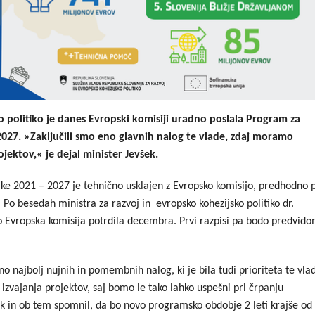
o politiko je danes Evropski komisiji uradno poslala Program za
2027. »Zaključili smo eno glavnih nalog te vlade, zdaj moramo
ojektov,« je dejal minister Jevšek.
ike 2021 – 2027 je tehnično usklajen z Evropsko komisijo, predhodno 
i. Po besedah ministra za razvoj in evropsko kohezijsko politiko dr.
o Evropska komisija potrdila decembra. Prvi razpisi pa bodo predvid
o najbolj nujnih in pomembnih nalog, ki je bila tudi prioriteta te vla
izvajanja projektov, saj bomo le tako lahko uspešni pri črpanju
ek in ob tem spomnil, da bo novo programsko obdobje 2 leti krajše od