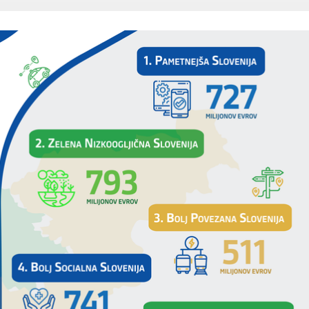
Dogodki
Dobre z
EU projekt, moj projekt
Kohezij
Fotogalerija in videi
COVID19
Road Trip po Sloveniji
Ekošola