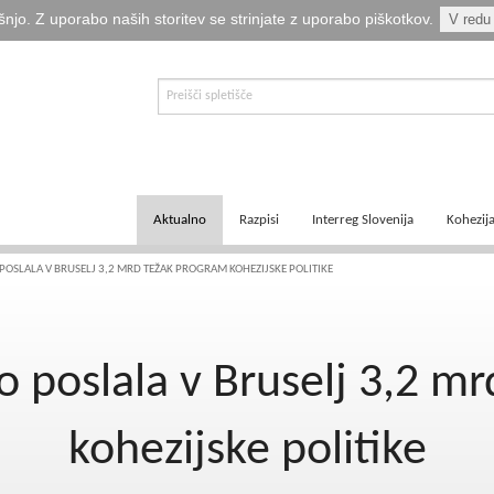
šnjo. Z uporabo naših storitev se strinjate z uporabo piškotkov.
V redu
Aktualno
Razpisi
Interreg Slovenija
Kohezij
E-informator Vizija kohezija
Aktualni razpisi
Čezmejno sodelovanje
Ključni
POSLALA V BRUSELJ 3,2 MRD TEŽAK PROGRAM KOHEZIJSKE POLITIKE
Novice
Pretekli razpisi
Transnacionalno sodelovanje
Tematsk
o poslala v Bruselj 3,2 m
Logotipi
Napovedani razpisi
Medregionalno sodelovanje
Zakonod
Publikacije
Komu so namenjena sredstva?
Predpisi ETS
Navodil
kohezijske politike
Svetovalka EMA
Izvajanj