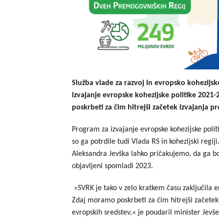
Služba vlade za razvoj in evropsko kohezijsk
izvajanje evropske kohezijske politike 2021-
poskrbeti za čim hitrejši začetek izvajanja pr
Program za izvajanje evropske kohezijske polit
so ga potrdile tudi Vlada RS in kohezijski regij
Aleksandra Jevška lahko pričakujemo, da ga b
objavljeni spomladi 2023.
»SVRK je tako v zelo kratkem času zaključila en
Zdaj moramo poskrbeti za čim hitrejši začetek 
evropskih sredstev,« je poudaril minister Jevš