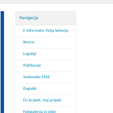
godbe iz obdobja 2014-2020
a do 2013
Navigacija
E-informator Vizija kohezija
Novice
Logotipi
Publikacije
Svetovalka EMA
Dogodki
EU projekt, moj projekt
Fotogalerija in videi