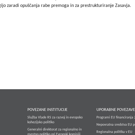
gijo zaradi opuščanja rabe premoga in za prestrukturiranje Zasavja.
POVEZANE INSTITUCIJE
UPORABNE POVEZAV
Služba Vlade RS za razvoj in evropsko
Programi EU financiranja
kohezijsko politiko
Nepovratna sredstva EU p
Generalni direktorat za regionalno in
Regionalna politika v EU
mestno politiko pri Evropski komisiji