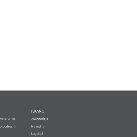
E
ISKANO
 2014-2020
Zakonodaja
o področjih
Navodila
Logotipi