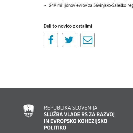
249 milijonov evrov za Savinjsko-Šaleško re
Deli to novico z ostalimi