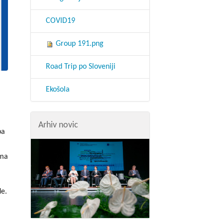
COVID19
Group 191.png
Road Trip po Sloveniji
Ekošola
Arhiv novic
pa
oma
de.