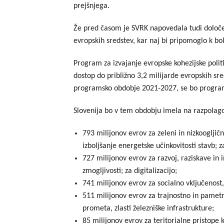
prejšnjega.
Že pred časom je SVRK napovedala tudi določe
evropskih sredstev, kar naj bi pripomoglo k bol
Program za izvajanje evropske kohezijske poli
dostop do približno 3,2 milijarde evropskih sr
programsko obdobje 2021-2027, se bo program 
Slovenija bo v tem obdobju imela na razpolag
793 milijonov evrov za zeleni in nizkoogljič
izboljšanje energetske učinkovitosti stavb; 
727 milijonov evrov za razvoj, raziskave in i
zmogljivosti; za digitalizacijo;
741 milijonov evrov za socialno vključenost,
511 milijonov evrov za trajnostno in pamet
prometa, zlasti železniške infrastrukture;
85 milijonov evrov za teritorialne pristope k