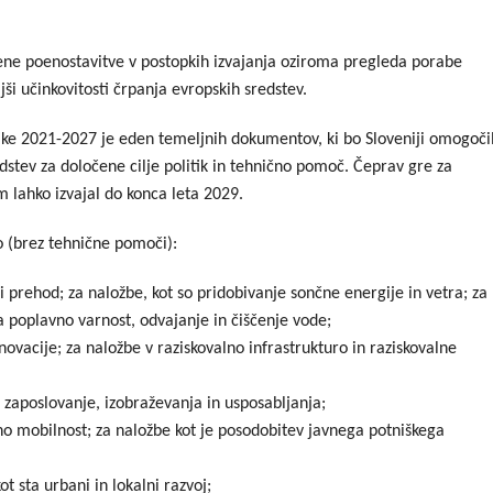
ne poenostavitve v postopkih izvajanja oziroma pregleda porabe
jši učinkovitosti črpanja evropskih sredstev.
tike 2021-2027 je eden temeljnih dokumentov, ki bo Sloveniji omogoči
edstev za določene cilje politik in tehnično pomoč. Čeprav gre za
lahko izvajal do konca leta 2029.
o (brez tehnične pomoči):
ni prehod; za naložbe, kot so pridobivanje sončne energije in vetra; za
za poplavno varnost, odvajanje in čiščenje vode;
novacije; za naložbe v raziskovalno infrastrukturo in raziskovalne
 zaposlovanje, izobraževanja in usposabljanja;
no mobilnost; za naložbe kot je posodobitev javnega potniškega
ot sta urbani in lokalni razvoj;