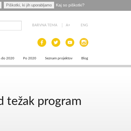
Kaj so piškotki?
Piškotki, ki jih uporabljamo
BARVNA TEMA
A+
ENG
a do 2020
Po 2020
Seznam projektov
Blog
 dokumenti
Priprava programskih dokumentov
a področja
Načrt za okrevanje in odpornost
rd težak program
aja
a
e