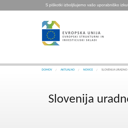
S piškotki izboljšujemo vašo uporabniško izku
DOMOV
AKTUALNO
NOVICE
SLOVENIJA URADNO 
Slovenija uradn