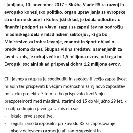
Ljubljana, 10. november 2017 – Služba Vlade RS za razvoj in
evropsko kohezijsko politiko, organ upravljanja za evropske
strukturne sklade in Kohezijski sklad, je izdala odločitev o
finančni podpori za »Javni razpis za zaposlitev na področju
mladinskega dela v mladinskem sektorju«, ki ga bo
Ministrstvo za izobraževanje, znanost in šport objavilo
predvidoma danes. Skupna višina sredstev, namenjenih za
javni razpis, je nekaj več kot 1,5 milijona evrov, od tega bo
Evropski socialni sklad prispeval dobra 1,2 milijona evrov.
Cilj javnega razpisa je spodbuditi in zagotoviti večjo zaposljivost
mladih ter prispevati k večjim možnostim za njihovo zaposlitev
po izteku projekta. S tem se bo prispevalo k znižanju
brezposelnosti med mladimi, starimi od 15 do vključno 29 let, ki
so ciljna skupina javnega razpisa in so:
- iskalci prve zaposlitve,
- registrirano brezposelni pri Zavodu RS za zaposlovanje,
- niso v delovnem razmerju ali samozaposleni in