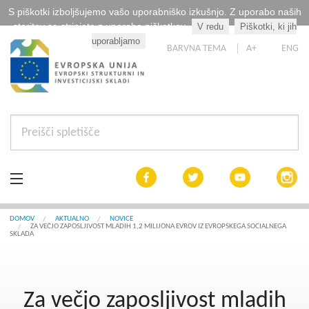
S piškotki izboljšujemo vašo uporabniško izkušnjo. Z uporabo naših
storitev se strinjate z uporabo piškotkov.
V redu
Piškotki, ki jih
Kaj so piškotki?
uporabljamo
BARVNA TEMA
A+
ENG
Aktualno
DOMOV
AKTUALNO
NOVICE
ZA VEČJO ZAPOSLJIVOST MLADIH 1,2 MILIJONA EVROV IZ EVROPSKEGA SOCIALNEGA
SKLADA
Razpisi
Interreg Slovenija
Za večjo zaposljivost mladih