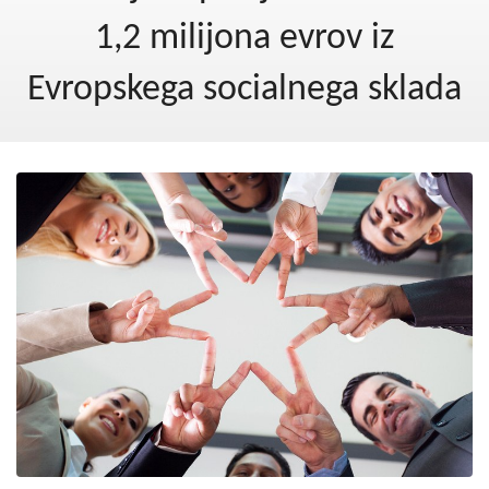
Kohezija do 2020
1,2 milijona evrov iz
Po 2020
Evropskega socialnega sklada
Seznam projektov
Blog