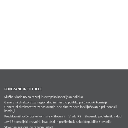
POVEZANE INSTITUCIJE
Služba Vlade RS za razvoj in evropsko kohezijsko politiko
Generalni direktorat za regionalno in mestno politiko pri Evropski komisiji
Generalni direktorat za zaposlovanje, socialne zadeve in vključevanje pri Evropski
komisiji
Predstavništvo Evropske komisije v Sloveniji
Vlada RS
Slovenski podjetniški sklad
Javni štipendijski, razvojni, invalidski in preživninski sklad Republike Slovenije
Slovenski regionalno razvojni sklad