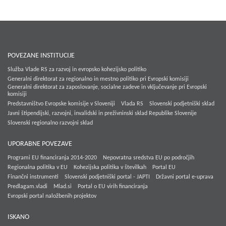
POVEZANE INSTITUCIJE
Služba Vlade RS za razvoj in evropsko kohezijsko politiko
Generalni direktorat za regionalno in mestno politiko pri Evropski komisiji
Generalni direktorat za zaposlovanje, socialne zadeve in vključevanje pri Evropski
komisiji
Predstavništvo Evropske komisije v Sloveniji
Vlada RS
Slovenski podjetniški sklad
Javni štipendijski, razvojni, invalidski in preživninski sklad Republike Slovenije
Slovenski regionalno razvojni sklad
UPORABNE POVEZAVE
Programi EU financiranja 2014-2020
Nepovratna sredstva EU po področjih
Regionalna politika v EU
Kohezijska politika v številkah
Portal EU
Finančni instrumenti
Slovenski podjetniški portal - JAPTI
Državni portal e-uprava
Predlagam.vladi
Mlad.si
Portal o EU virih financiranja
Evropski portal naložbenih projektov
ISKANO