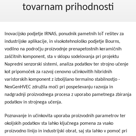
Kohezija do 2020
tovarnam prihodnosti
Po 2020
Seznam projektov
Inovacijsko podjetje IRNAS, ponudnik pametnih IoT rešitev za
Blog
industrijske aplikacije, in visokotehnološko podjetje Bourns,
vodilno na področju proizvodnje prenapetostnih keramičnih
zaščitnih komponent, sta v sklopu sodelovanja pri projektu
Napredni senzorski sistemi, analiza podatkov ter strojno učenje
kot pripomoček za razvoj cenovno učinkovitih hibridnih
varistorskih komponent z izboljšano termalno stabilnostjo -
NexGenHVEC združila moči pri pospeševanju razvoja in
nadgradnji proizvodnega procesa z uporabo pametnega zbiranja
podatkov in strojnega učenja.
Poznavanje in učinkovita uporaba proizvodnih parametrov ter
okoljskih podatkov sta lahko ključnega pomena za vsako
proizvodno linijo in industrijski obrat, saj sta lahko v pomoč pri