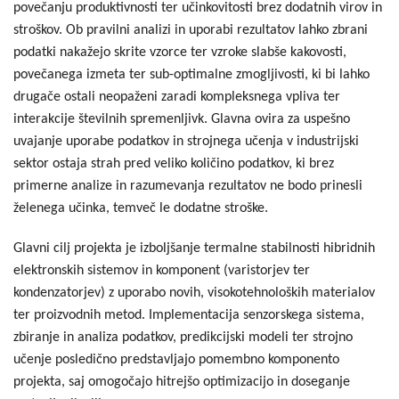
povečanju produktivnosti ter učinkovitosti brez dodatnih virov in
stroškov. Ob pravilni analizi in uporabi rezultatov lahko zbrani
podatki nakažejo skrite vzorce ter vzroke slabše kakovosti,
povečanega izmeta ter sub-optimalne zmogljivosti, ki bi lahko
drugače ostali neopaženi zaradi kompleksnega vpliva ter
interakcije številnih spremenljivk. Glavna ovira za uspešno
uvajanje uporabe podatkov in strojnega učenja v industrijski
sektor ostaja strah pred veliko količino podatkov, ki brez
primerne analize in razumevanja rezultatov ne bodo prinesli
želenega učinka, temveč le dodatne stroške.
Glavni cilj projekta je izboljšanje termalne stabilnosti hibridnih
elektronskih sistemov in komponent (varistorjev ter
kondenzatorjev) z uporabo novih, visokotehnoloških materialov
ter proizvodnih metod. Implementacija senzorskega sistema,
zbiranje in analiza podatkov, predikcijski modeli ter strojno
učenje posledično predstavljajo pomembno komponento
projekta, saj omogočajo hitrejšo optimizacijo in doseganje