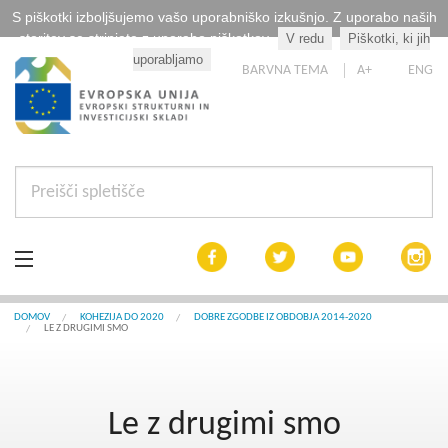
S piškotki izboljšujemo vašo uporabniško izkušnjo. Z uporabo naših
storitev se strinjate z uporabo piškotkov.
V redu
Piškotki, ki jih
Kaj so piškotki?
uporabljamo
BARVNA TEMA
A+
ENG
Aktualno
DOMOV
KOHEZIJA DO 2020
DOBRE ZGODBE IZ OBDOBJA 2014-2020
LE Z DRUGIMI SMO
Razpisi
Interreg Slovenija
Le z drugimi smo