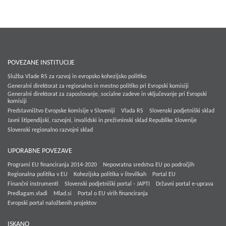
POVEZANE INSTITUCIJE
Služba Vlade RS za razvoj in evropsko kohezijsko politiko
Generalni direktorat za regionalno in mestno politiko pri Evropski komisiji
Generalni direktorat za zaposlovanje, socialne zadeve in vključevanje pri Evropski
komisiji
Predstavništvo Evropske komisije v Sloveniji
Vlada RS
Slovenski podjetniški sklad
Javni štipendijski, razvojni, invalidski in preživninski sklad Republike Slovenije
Slovenski regionalno razvojni sklad
UPORABNE POVEZAVE
Programi EU financiranja 2014-2020
Nepovratna sredstva EU po področjih
Regionalna politika v EU
Kohezijska politika v številkah
Portal EU
Finančni instrumenti
Slovenski podjetniški portal - JAPTI
Državni portal e-uprava
Predlagam.vladi
Mlad.si
Portal o EU virih financiranja
Evropski portal naložbenih projektov
ISKANO