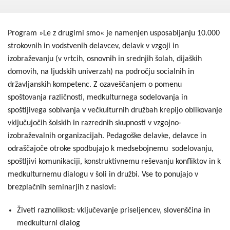
Kohezija do 2020
Po 2020
Program »Le z drugimi smo« je namenjen usposabljanju 10.000
Seznam projektov
strokovnih in vodstvenih delavcev, delavk v vzgoji in
izobraževanju (v vrtcih, osnovnih in srednjih šolah, dijaških
Blog
domovih, na ljudskih univerzah) na področju socialnih in
državljanskih kompetenc. Z ozaveščanjem o pomenu
spoštovanja različnosti, medkulturnega sodelovanja in
spoštljivega sobivanja v večkulturnih družbah krepijo oblikovanje
vključujočih šolskih in razrednih skupnosti v vzgojno-
izobraževalnih organizacijah. Pedagoške delavke, delavce in
odraščajoče otroke spodbujajo k medsebojnemu sodelovanju,
spoštljivi komunikaciji, konstruktivnemu reševanju konfliktov in k
medkulturnemu dialogu v šoli in družbi. Vse to ponujajo v
brezplačnih seminarjih z naslovi:
Živeti raznolikost: vključevanje priseljencev, slovenščina in
medkulturni dialog