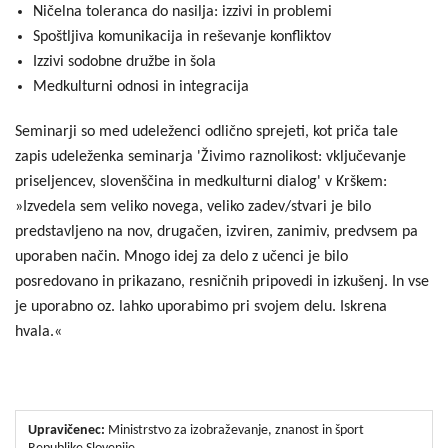
Ničelna toleranca do nasilja: izzivi in problemi
Spoštljiva komunikacija in reševanje konfliktov
Izzivi sodobne družbe in šola
Medkulturni odnosi in integracija
Seminarji so med udeleženci odlično sprejeti, kot priča tale
zapis udeleženka seminarja 'Živimo raznolikost: vključevanje
priseljencev, slovenščina in medkulturni dialog' v Krškem:
»Izvedela sem veliko novega, veliko zadev/stvari je bilo
predstavljeno na nov, drugačen, izviren, zanimiv, predvsem pa
uporaben način. Mnogo idej za delo z učenci je bilo
posredovano in prikazano, resničnih pripovedi in izkušenj. In vse
je uporabno oz. lahko uporabimo pri svojem delu. Iskrena
hvala.«
Upravičenec:
Ministrstvo za izobraževanje, znanost in šport