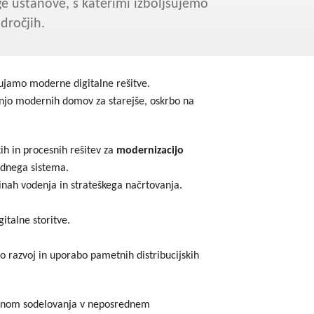
uge ustanove, s katerimi izboljšujemo
godbe iz obdobja 2014-2020
dročjih.
a do 2013
ujamo moderne digitalne rešitve.
dnjo modernih domov za starejše, oskrbo na
ih in procesnih rešitev za
modernizacijo
odnega sistema.
nah vodenja in strateškega načrtovanja.
italne storitve.
o razvoj in uporabo pametnih distribucijskih
namenom sodelovanja v neposrednem