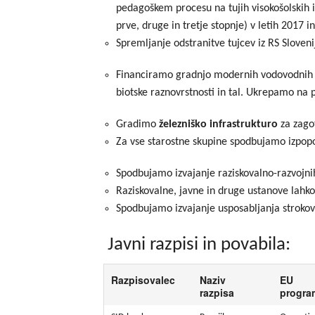
pedagoškem procesu na tujih visokošolskih in
prve, druge in tretje stopnje) v letih 2017 i
Spremljanje odstranitve tujcev iz RS Sloveni
Financiramo gradnjo modernih vodovodnih 
biotske raznovrstnosti in tal. Ukrepamo na
Gradimo
železniško infrastrukturo
za zagot
Za vse starostne skupine spodbujamo izpopo
Spodbujamo izvajanje raziskovalno-razvojni
Raziskovalne, javne in druge ustanove lahk
Spodbujamo izvajanje usposabljanja strokov
Javni razpisi in povabila:
Razpisovalec
Naziv
EU
razpisa
progra