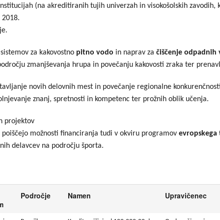
stitucijah (na akreditiranih tujih univerzah in visokošolskih zavodih, 
n 2018.
je.
sistemov za kakovostno
pitno vodo
in naprav za
čiščenje odpadnih
 področju zmanjševanja hrupa in povečanju kakovosti zraka ter pren
avljanje novih delovnih mest in povečanje regionalne konkurenčnosti
lnjevanje znanj, spretnosti in kompetenc ter prožnih oblik učenja.
h projektov
o poiščejo možnosti financiranja tudi v okviru programov
evropskega 
nih delavcev na področju športa.
Področje
Namen
Upravičenec
m