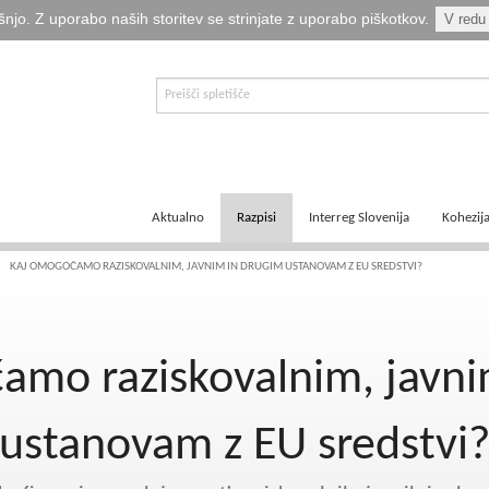
šnjo. Z uporabo naših storitev se strinjate z uporabo piškotkov.
V redu
Aktualno
Razpisi
Interreg Slovenija
Kohezij
E-informator Vizija kohezija
Aktualni razpisi
Čezmejno sodelovanje
Ključni
KAJ OMOGOČAMO RAZISKOVALNIM, JAVNIM IN DRUGIM USTANOVAM Z EU SREDSTVI?
Novice
Pretekli razpisi
Transnacionalno sodelovanje
Tematsk
amo raziskovalnim, javni
Logotipi
Napovedani razpisi
Medregionalno sodelovanje
Zakonod
Publikacije
Komu so namenjena sredstva?
Predpisi ETS
Navodil
ustanovam z EU sredstvi
Svetovalka EMA
Izvajanj