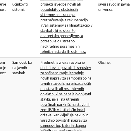
anje
učinkoviti
projekti izvedbe novih ali
javni zavod in javna
nost
sistemi.
posodobitev obstoječih
univerza.
sistemov centralnega
prezračevanja z rekuperacijo
in/ali sistemov za klimatizacijo v
stavbah, ki so sicer že
energetsko prenovljene, a
potrebujejo ustrezno
nadgradnjo posameznih
tehničnih stavbnih sistemov.
zem
Samooskrba
Predmet javnega razpisa je
Občine.
anje
na javnih
dodelitev nepovratnih sredstev
nost
stavbah
za sofinanciranje izgradnje
novih naprav za samooskrbo na
javnih stavbah, na pripadajočih
enostavnih ali nezahtevnih
objektih, ki se nahajajo ob javni
stavbi, in/ali na utrjenih
površinah parkirišč na stavbnih
zemljiščih v lasti občin in/ali
države, kar vključuje nakup in
vgradnjo tovrstnih naprav za
samooskrbo, katerih skupna