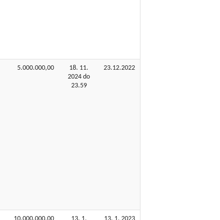
5.000.000,00
18. 11.
23.12.2022
2024 do
23.59
a
10.000.000,00
13. 1.
13. 1. 2023