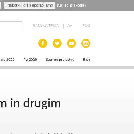
Kaj so piškotki?
Piškotki, ki jih uporabljamo
BARVNA TEMA
A+
ENG
a do 2020
Po 2020
Seznam projektov
Blog
 dokumenti
Priprava programskih dokumentov
a področja
Načrt za okrevanje in odpornost
m in drugim
aja
a
?
e