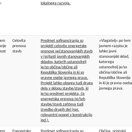
-
lokalnega razvoja.
zem
Celovita
Predmet sofinanciranja so
»Vlagatelj« po tem
anje
prenova
projekti celovite energetske
javnem razpisu je
nost
stavb.
prenove večstanovanjskih stavb
lahko javni
v (so)lasti javnih stanovanjskih
stanovanjski sklad,
skladov, katerih ustanovitelj
katerega
je/so občina/občine ali
ustanovitelj je/so
Republika Slovenija in ki so
občina/občine ali
pravne osebe javnega prava.
Republika Slovenija
Projekt lahko obsega tudi druga
in ki je pravna oseb
dela v sklopu stavbe/stavb, ki
javnega prava.
je/so predmet projekta, če
energetska prenova te/teh
stavbe/stavb zahteva tudi
izvedbo drugih del (npr.
relevantni posegi v konstrukcijo
ipd.).
zem
Energetsko
Predmet sofinanciranja so
Občina, pristojni