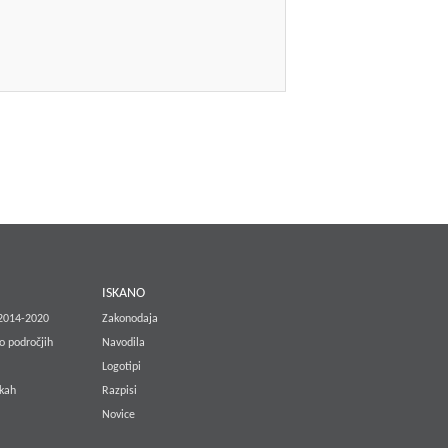
E
ISKANO
 2014-2020
Zakonodaja
o področjih
Navodila
Logotipi
lkah
Razpisi
Novice