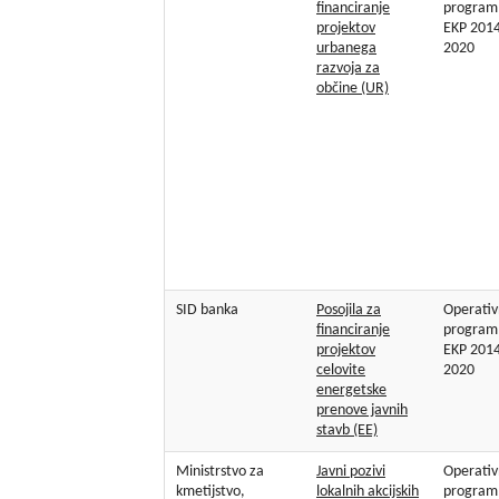
financiranje
program
projektov
EKP 2014
urbanega
2020
razvoja za
občine (UR)
SID banka
Posojila za
Operativ
financiranje
program
projektov
EKP 2014
celovite
2020
energetske
prenove javnih
stavb (EE)
Ministrstvo za
Javni pozivi
Operativ
kmetijstvo,
lokalnih akcijskih
program