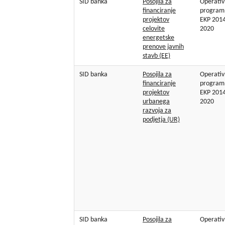
SID banka
Posojila za
Operativ
financiranje
program
projektov
EKP 2014
celovite
2020
energetske
prenove javnih
stavb (EE)
SID banka
Posojila za
Operativ
financiranje
program
projektov
EKP 2014
urbanega
2020
razvoja za
podjetja (UR)
SID banka
Posojila za
Operativ