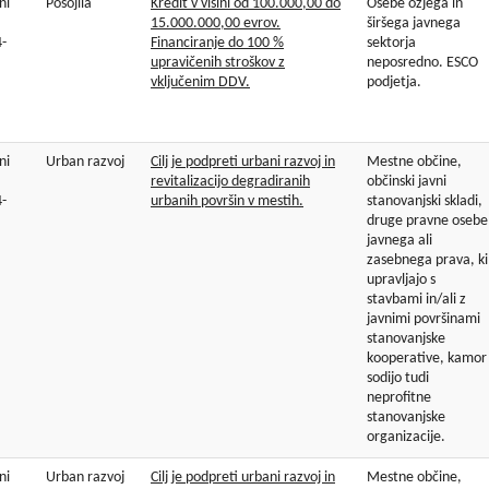
ni
Posojila
Kredit v višini od 100.000,00 do
Osebe ožjega in
15.000.000,00 evrov.
širšega javnega
-
Financiranje do 100 %
sektorja
upravičenih stroškov z
neposredno. ESCO
vključenim DDV.
podjetja.
ni
Urban razvoj
Cilj je podpreti urbani razvoj in
Mestne občine,
revitalizacijo degradiranih
občinski javni
-
urbanih površin v mestih.
stanovanjski skladi,
druge pravne osebe
javnega ali
zasebnega prava, ki
upravljajo s
stavbami in/ali z
javnimi površinami
stanovanjske
kooperative, kamor
sodijo tudi
neprofitne
stanovanjske
organizacije.
ni
Urban razvoj
Cilj je podpreti urbani razvoj in
Mestne občine,