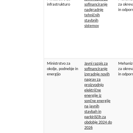
infrastrukturo
sofinanciranje
za okrev
nadgradnje
in odpor
tehničnih
stavbnih
sistemov
Ministrstvo za
Javni razpis za
Mehani
okolje, podnebje in
sofinanciranje
za okrev
energijo
izgradnje novih
in odpor
naprav za
proizvodnjo
električne
energije iz
sončne energije
na javnih
stavbah in
parkiriščih za
obdobje 2024 do
2026