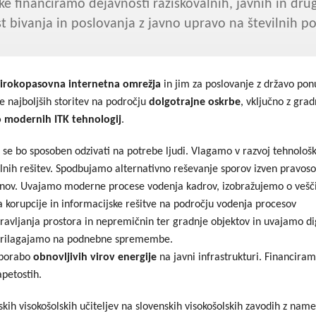
ike financiramo dejavnosti raziskovalnih, javnih in dr
Dogodki
Dobre z
t bivanja in poslovanja z javno upravo na številnih po
EU projekt, moj projekt
Kohezij
Fotogalerija in videi
širokopasovna internetna omrežja
in jim za poslovanje z državo pon
e najboljših storitev na področju
dolgotrajne oskrbe
, vključno z gra
COVID19
 modernih ITK tehnologij
.
Road Trip po Sloveniji
 se bo sposoben odzivati na potrebe ljudi. Vlagamo v razvoj tehnološk
alnih rešitev. Spodbujamo alternativno reševanje sporov izven pravos
Ekošola
anov. Uvajamo moderne procese vodenja kadrov, izobražujemo o vešči
 korupcije in informacijske rešitve na področju vodenja procesov
avljanja prostora in nepremičnin ter gradnje objektov in uvajamo dig
 prilagajamo na podnebne spremembe.
porabo
obnovljivih virov energije
na javni infrastrukturi. Financiram
apetostih.
nskih visokošolskih učiteljev na slovenskih visokošolskih zavodih z 