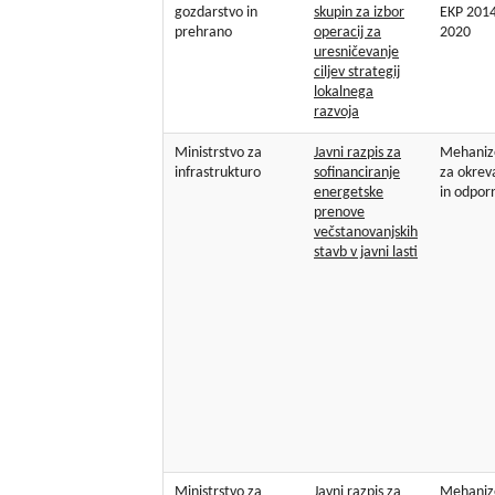
gozdarstvo in
skupin za izbor
EKP 2014
prehrano
operacij za
2020
uresničevanje
ciljev strategij
lokalnega
razvoja
Ministrstvo za
Javni razpis za
Mehani
infrastrukturo
sofinanciranje
za okrev
energetske
in odpor
prenove
večstanovanjskih
stavb v javni lasti
Ministrstvo za
Javni razpis za
Mehani