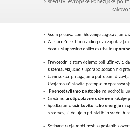
S sredstvi evropske kohezijske polit
kakovos
Vsem prebivalcem Slovenije zagotavljamo
Za starejše skrbimo z ukrepi za zagotavljanj
domu, skupnostno obliko oskrbe in
uporabo
Pravosodni sistem delamo bolj učinkovit, da
sistema
, vključno z uporabo sodobnih digit
Javni sektor prilagajamo potrebam državlj
Uvajamo učinkovite postopke prepoznavanja
Poenostavljamo postopke
na področju upr
Gradimo
protipoplavne sisteme
in okolje
Spodbujamo
učinkovito rabo energije
in u
sistemov, ki delujejo pri nizkih in srednjih n
Sofinanciranje mobilnosti zaposlenih slove