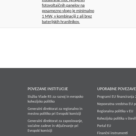
inštalirana moč vgrajenih
fotovoltaičnih panelov na
posamezno vlogo je minimalno
1 MW, v kombinaciji z ali brez
baterijskih hranilnikov.
POVEZANE INSTITUCIJE
UPORABNE POVEZAV
Služba Vlade RS za razvoj in evropsko
Programi EU financiranja
kohezijsko politiko
Nepovratna sredstva EU p
Generalni direktorat za regionalno in
Regionalna politika v EU
mestno politiko pri Evropski komisiji
Kohezijska politika v števi
Generalni direktorat za zaposlovanje,
socialne zadeve in vključevanje pri
Portal EU
Evropski komisiji
Finančni instrumenti