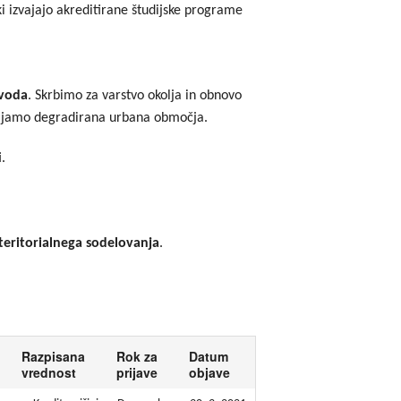
ki izvajajo akreditirane študijske programe
 voda
. Skrbimo za varstvo okolja in obnovo
avljamo degradirana urbana območja.
.
teritorialnega sodelovanja
.
Razpisana
Rok za
Datum
vrednost
prijave
objave