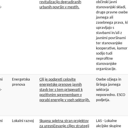
revitalizacijo degradiranih
občinski javni
-
urbanih površin v mestih.
stanovanjski skladi,
druge pravne osebe
javnega ali
zasebnega prava, ki
upravljajo s
stavbami in/ali z
javnimi površinami
ter stanovanjske
kooperative, kamor
sodijo tudi
neprofitne
stanovanjske
organizacije.
ni
Energetska
Cilj je podpreti celovite
Osebe ožjega in
prenova
energetske prenove javnih
širšega javnega
-
stavb ter s tem prispevati k
sektorja
pozitivnim spremembam v
neposredno. ESCO
porabi energije v vseh sektorjih.
podjetja.
ni
Lokalni razvoj
Skupna spletna stran projektov
LAS - Lokalne
za uresničevanje ciljev strategij
akcijske skupine