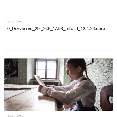
31.12.1969
0_Dnevni red_2IE_2CE_1ADR_Info LJ_12.4.23.docx
31.12.1969