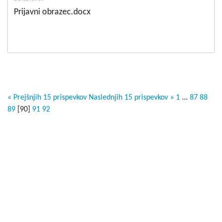
Prijavni obrazec.docx
« Prejšnjih 15 prispevkov
Naslednjih 15 prispevkov »
1
...
87
88
89
[
90
]
91
92