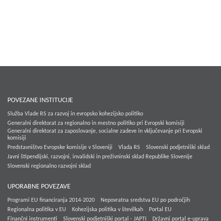
POVEZANE INSTITUCIJE
Služba Vlade RS za razvoj in evropsko kohezijsko politiko
Generalni direktorat za regionalno in mestno politiko pri Evropski komisiji
Generalni direktorat za zaposlovanje, socialne zadeve in vključevanje pri Evropski
komisiji
Predstavništvo Evropske komisije v Sloveniji
Vlada RS
Slovenski podjetniški sklad
Javni štipendijski, razvojni, invalidski in preživninski sklad Republike Slovenije
Slovenski regionalno razvojni sklad
UPORABNE POVEZAVE
Programi EU financiranja 2014-2020
Nepovratna sredstva EU po področjih
Regionalna politika v EU
Kohezijska politika v številkah
Portal EU
Finančni instrumenti
Slovenski podjetniški portal - JAPTI
Državni portal e-uprava