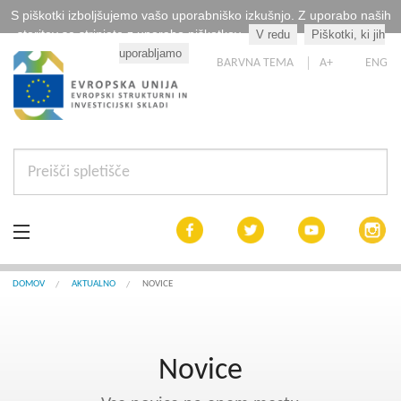
S piškotki izboljšujemo vašo uporabniško izkušnjo. Z uporabo naših
storitev se strinjate z uporabo piškotkov.
V redu
Piškotki, ki jih
Kaj so piškotki?
uporabljamo
BARVNA TEMA
A+
ENG
Aktualno
DOMOV
AKTUALNO
NOVICE
Razpisi
Novice
Interreg Slovenija