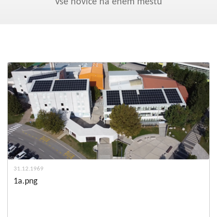
Kohezija do 2020
Vse novice na enem mestu
Po 2020
Seznam projektov
Blog
31.12.1969
1a.png