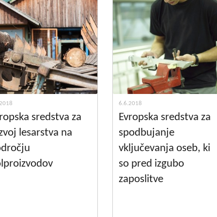
.2018
6.6.2018
ropska sredstva za
Evropska sredstva za
zvoj lesarstva na
spodbujanje
dročju
vključevanja oseb, ki
lproizvodov
so pred izgubo
zaposlitve