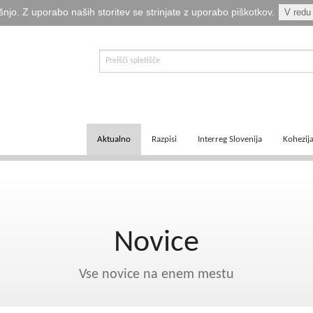
šnjo. Z uporabo naših storitev se strinjate z uporabo piškotkov.
V redu
Aktualno
Razpisi
Interreg Slovenija
Kohezij
E-informator Vizija kohezija
Aktualni razpisi
Čezmejno sodelovanje
Ključni
Novice
Pretekli razpisi
Transnacionalno sodelovanje
Tematsk
Novice
Logotipi
Napovedani razpisi
Medregionalno sodelovanje
Zakonod
Publikacije
Komu so namenjena sredstva?
Predpisi ETS
Navodil
Vse novice na enem mestu
Svetovalka EMA
Izvajanj