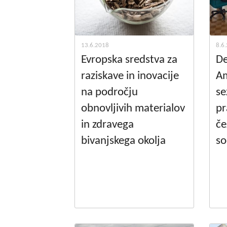
13.6.2018
8.6
Evropska sredstva za
De
raziskave in inovacije
Am
na področju
se
obnovljivih materialov
pr
in zdravega
č
bivanjskega okolja
so