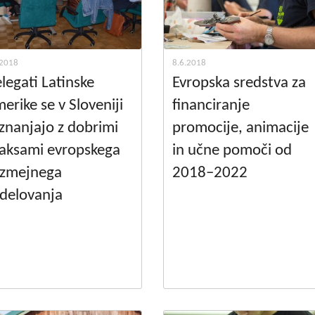
.2018
8.6.2018
legati Latinske
Evropska sredstva za
erike se v Sloveniji
financiranje
znanjajo z dobrimi
promocije, animacije
aksami evropskega
in učne pomoči od
ezmejnega
2018–2022
delovanja