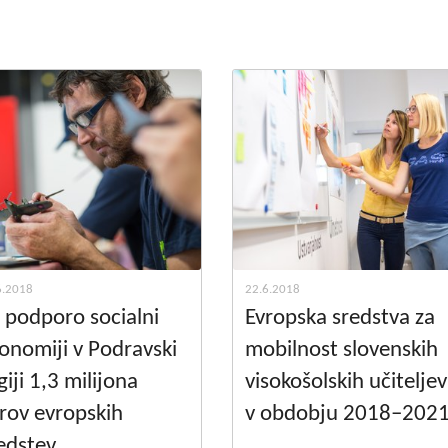
Dogodki
Dobre z
EU projekt, moj projekt
Kohezij
Fotogalerija in videi
COVID19
Road Trip po Sloveniji
Ekošola
6.2018
22.6.2018
 podporo socialni
Evropska sredstva za
onomiji v Podravski
mobilnost slovenskih
giji 1,3 milijona
visokošolskih učiteljev
rov evropskih
v obdobju 2018–202
edstev