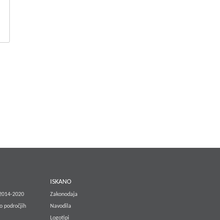
E
ISKANO
 2014-2020
Zakonodaja
o področjih
Navodila
Logotipi