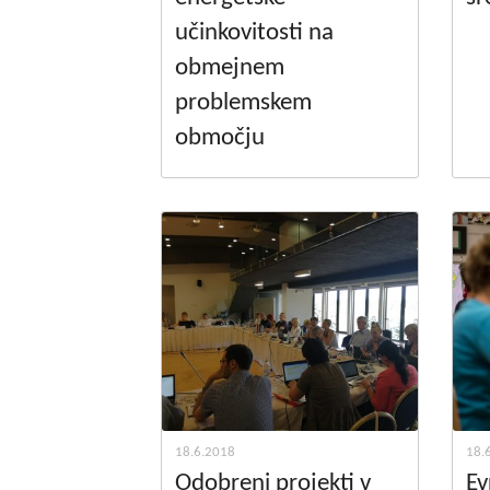
učinkovitosti na
obmejnem
problemskem
območju
18.6.2018
18.
Odobreni projekti v
Ev