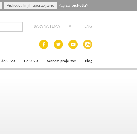
Kaj so piškotki?
Piškotki, ki jih uporabljamo
BARVNA TEMA
A+
ENG
a do 2020
Po 2020
Seznam projektov
Blog
 dokumenti
Priprava programskih dokumentov
a področja
Načrt za okrevanje in odpornost
aja
a
e