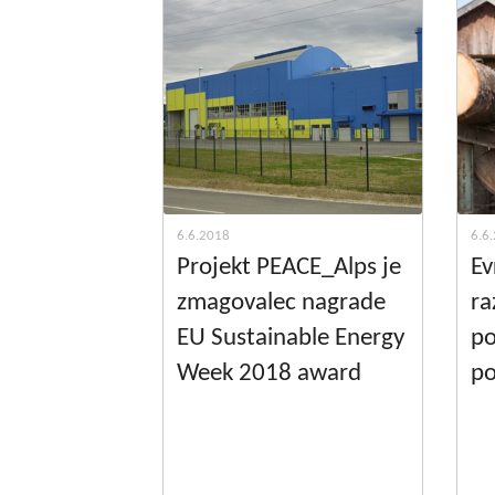
6.6.2018
6.6
Projekt PEACE_Alps je
Ev
zmagovalec nagrade
ra
EU Sustainable Energy
po
Week 2018 award
po