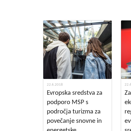
22.6.2018
22.
Evropska sredstva za
Za
podporo MSP s
ek
področja turizma za
re
povečanje snovne in
ev
energetske
sr