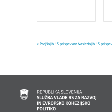
« Prejšnjih 15 prispevkov
Naslednjih 15 prispe