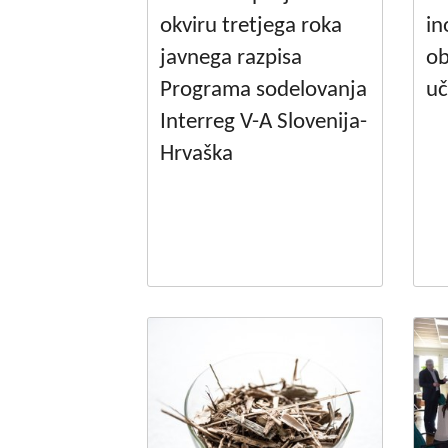
okviru tretjega roka
in
javnega razpisa
ob
Programa sodelovanja
uč
Interreg V-A Slovenija-
Hrvaška