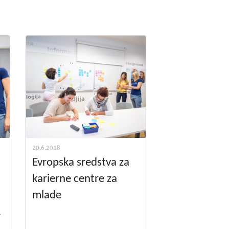
godbe iz obdobja 2014-2020
a do 2013
20.6.2018
Evropska sredstva za
karierne centre za
mlade
1