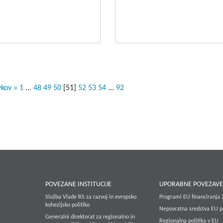
vkov »
1
...
48
49
50
[
51
]
52
53
54
...
92
POVEZANE INSTITUCIJE
UPORABNE POVEZAV
Služba Vlade RS za razvoj in evropsko
Programi EU financiranja
kohezijsko politiko
Nepovratna sredstva EU p
Generalni direktorat za regionalno in
Regionalna politika v EU